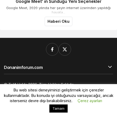
Google Meet’ in Sunduğu Yeni Seçenekler
Google Meet, 2020 yılında her şeyin internet üzerinden yapıldığı
hayata...
Haberi Oku
Donanimforum.com
© Telif Hakkı 2026, Tüm Hakları Saklıdır.
Bu web sitesi deneyiminizi geliştirmek için çerezler
kullanmaktadır. Bu konuda iyi olduğunuzu varsayacağız, ancak
isterseniz devre dışı bırakabilirsiniz.
Çerez ayarları
Bu web sitesinde en iyi deneyimi yaşamanızı sağlamak
Tamam
Kabul
için çerezler kullanılmaktadır.