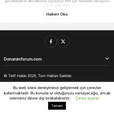
gerçekleştiren Bloodborne oyununun PS5 için remaster versiyonu
olarak geleceği...
Haberi Oku
Donanimforum.com
© Telif Hakkı 2026, Tüm Hakları Saklıdır.
Bu web sitesi deneyiminizi geliştirmek için çerezler
kullanmaktadır. Bu konuda iyi olduğunuzu varsayacağız, ancak
isterseniz devre dışı bırakabilirsiniz.
Çerez ayarları
Bu web sitesinde en iyi deneyimi yaşamanızı sağlamak
Tamam
Kabul
için çerezler kullanılmaktadır.