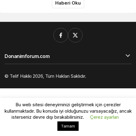
Haberi Oku
Donanimforum.com
© Telif Hakkı 2026, Tüm Hakları Saklıdır.
Bu web sitesi deneyiminizi geliştirmek için çerezler
kullanmaktadır. Bu konuda iyi olduğunuzu varsayacağız, ancak
isterseniz devre dışı bırakabilirsiniz.
Çerez ayarları
Bu web sitesinde en iyi deneyimi yaşamanızı sağlamak
Tamam
Kabul
için çerezler kullanılmaktadır.