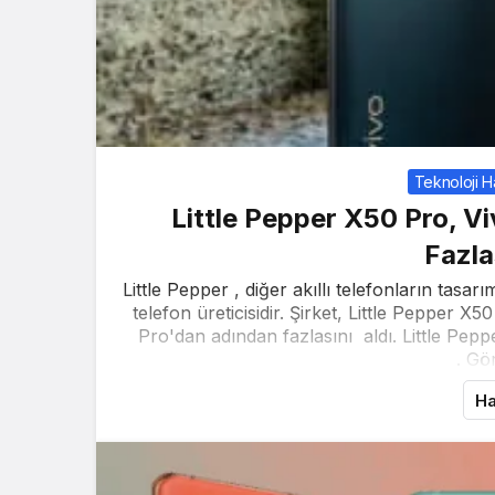
Teknoloji H
Little Pepper X50 Pro, V
Fazla
Little Pepper , diğer akıllı telefonların tasar
telefon üreticisidir. Şirket, Little Pepper X
Pro'dan adından fazlasını aldı. Little Pep
. Gö
Ha