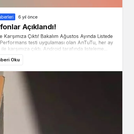
berleri
6 yıl önce
efonlar Açıklandı!
le Karşımıza Çıktı! Bakalım Ağustos Ayında Listede
r! Performans testi uygulaması olan AnTuTu, her ay
ile karşımıza çıktı. Android tarafında listeleme...
beri Oku