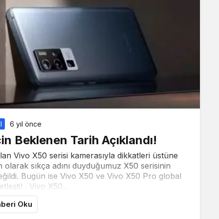
l
6 yıl önce
in Beklenen Tarih Açıklandı!
lan Vivo X50 serisi kamerasıyla dikkatleri üstüne
on olarak sıkça adını duyduğumuz X50 serisinin
değildi. Bugün ise Vivo X50 ve Vivo X50 Pro global
etleşti! . Vivo X50...
beri Oku