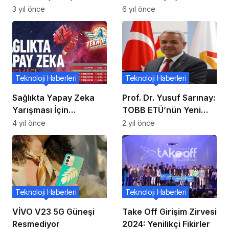
(AR) Uygulamaları
Nesle Göre% 20 Daha
3 yıl önce
6 yıl önce
Hızlı Olacak
Teknoloji Haberleri
Teknoloji Haberleri
Sağlıkta Yapay Zeka
Prof. Dr. Yusuf Sarınay:
Yarışması İçin
TOBB ETÜ’nün Yeni
Başvurular Devam
Rektörü
4 yıl önce
2 yıl önce
Ediyor
Teknoloji Haberleri
Teknoloji Haberleri
VİVO V23 5G Güneşi
Take Off Girişim Zirvesi
Resmediyor
2024: Yenilikçi Fikirler