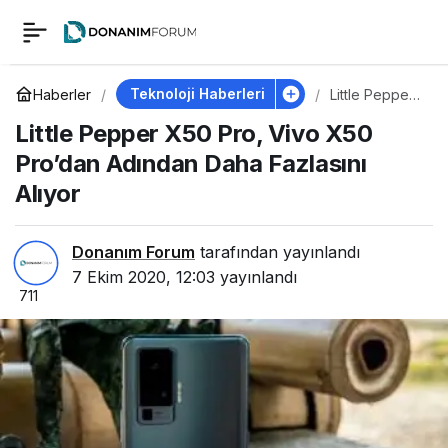
Little Pepper X50 Pro,
0
Vivo X50 Pro’dan
Teknoloji Haberleri
Haberler
Little Pepper
X50 Pro, Vivo
Little Pepper X50 Pro, Vivo X50
X50 Pro’dan
Adından Daha
Adından Daha
Pro’dan Adından Daha Fazlasını
Fazlasını
Alıyor
Alıyor
Fazlasını Alıyor
Donanım Forum
tarafından yayınlandı
7 Ekim 2020, 12:03
yayınlandı
711