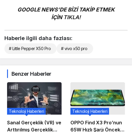
GOOGLE NEWS’DE BİZİ TAKİP ETMEK
İÇİN
TIKLA!
Haberle ilgili daha fazlası:
# Little Pepper X50 Pro
# vivo x50 pro
Benzer Haberler
Teknoloji Haberleri
Teknoloji Haberleri
Sanal Gerçeklik (VR) ve
OPPO Find X3 Pro’nun
Arttırılmış Gerçeklik
65W Hızlı Şarjı Önceki