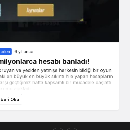
erleri
6 yıl önce
ilyonlarca hesabı banladı!
oruyan ve yediden yetmişe herkesin bildiği bir oyun
ki en büyük en büyük sıkıntı hile yapan hesapların
arşı geçtiğimiz hafta kapsamlı bir mücadele başlattı
rumu açıkladı....
beri Oku