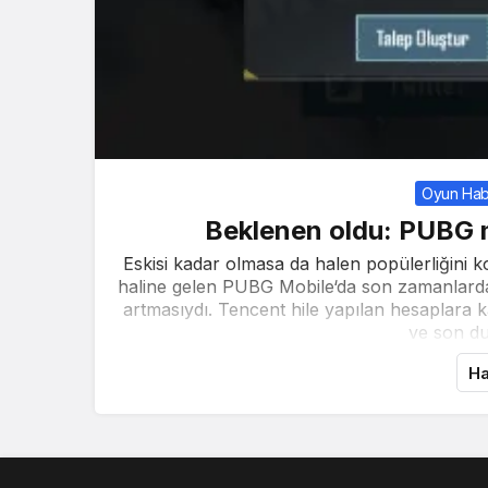
Oyun Hab
Beklenen oldu: PUBG m
Eskisi kadar olmasa da halen popülerliğini k
haline gelen PUBG Mobile‘da son zamanlarda
artmasıydı. Tencent hile yapılan hesaplara k
ve son du
Ha