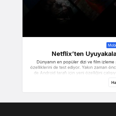
Mobi
Netflix’ten Uyuyakala
Dünyanın en popüler dizi ve film izleme p
özelliklerini de test ediyor. Yakın zaman önc
de Android tarafı için yeni özelliğini çalışıy
Ha