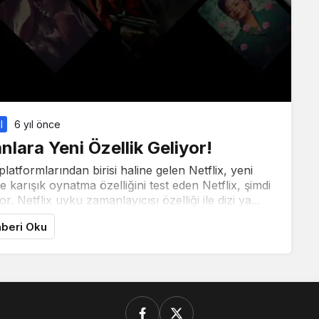
l
6 yıl önce
nlara Yeni Özellik Geliyor!
latformlarından birisi haline gelen Netflix, yeni
e karışık oynatma özelliğini test eden Netflix, şimdi
or. Netflix uyku zamanlayıcısı özelliği ile dizi ya...
beri Oku