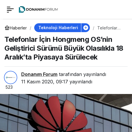
Telefonlar İçin
0
Hongmeng OS’nin
Teknoloji Haberleri
Haberler
Telefonlar
İçin
Telefonlar İçin Hongmeng OS’nin
Hongmeng
Geliştirici Sürümü
OS’nin
Geliştirici Sürümü Büyük Olasılıkla 18
Geliştirici
Sürümü
Aralık’ta Piyasaya Sürülecek
Büyük Olasılıkla 18
Büyük
Olasılıkla 18
Aralık’ta
Aralık’ta Piyasaya
Piyasaya
Donanım Forum
tarafından yayınlandı
Sürülecek
11 Kasım 2020, 09:17
yayınlandı
523
Sürülecek