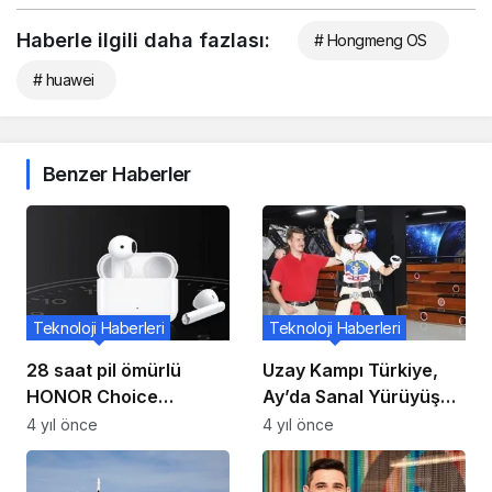
Haberle ilgili daha fazlası:
# Hongmeng OS
# huawei
Benzer Haberler
Teknoloji Haberleri
Teknoloji Haberleri
28 saat pil ömürlü
Uzay Kampı Türkiye,
HONOR Choice
Ay’da Sanal Yürüyüşe
Earbuds X, uygun
Çıkıyor
4 yıl önce
4 yıl önce
fiyatıyla dikkat çekiyor