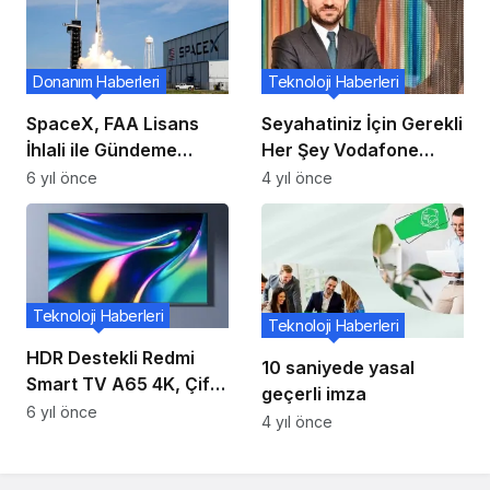
Donanım Haberleri
Teknoloji Haberleri
SpaceX, FAA Lisans
Seyahatiniz İçin Gerekli
İhlali ile Gündeme
Her Şey Vodafone
Geldi!
Seyahat Yanımda’da
6 yıl önce
4 yıl önce
Teknoloji Haberleri
Teknoloji Haberleri
HDR Destekli Redmi
10 saniyede yasal
Smart TV A65 4K, Çift
geçerli imza
Hoparlör Piyasaya
6 yıl önce
4 yıl önce
Sürüldü