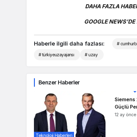
DAHA FAZLA HABER
GOOGLE NEWS’DE B
Haberle ilgili daha fazlası:
# cumhurb
# türkiyeuzayajansı
# uzay
Benzer Haberler
Teknoloji 
Siemens 
Güçlü Pe
Büyüme
12 ay önce
Teknoloji Haberleri