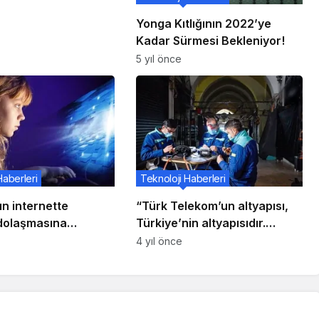
Yonga Kıtlığının 2022’ye
Kadar Sürmesi Bekleniyor!
5 yıl önce
Haberleri
Teknoloji Haberleri
n internette
“Türk Telekom’un altyapısı,
dolaşmasına
Türkiye’nin altyapısıdır.
 olacak beş ipucu
Türkiye’de fiber demek Türk
4 yıl önce
Telekom demektir”