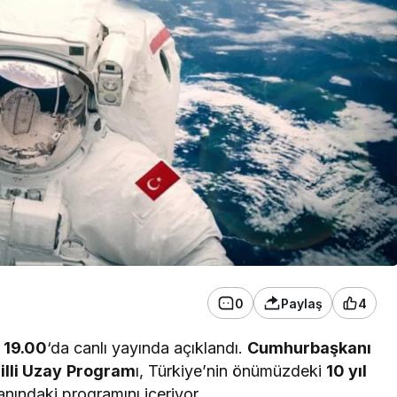
0
Paylaş
4
 19.00
‘da canlı yayında açıklandı.
Cumhurbaşkanı
illi Uzay Program
ı, Türkiye’nin önümüzdeki
10 yıl
nındaki programını içeriyor.