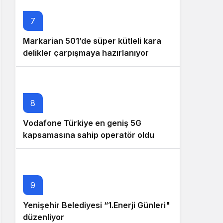
7
Markarian 501’de süper kütleli kara
delikler çarpışmaya hazırlanıyor
8
Vodafone Türkiye en geniş 5G
kapsamasına sahip operatör oldu
9
Yenişehir Belediyesi “1.Enerji Günleri"
düzenliyor