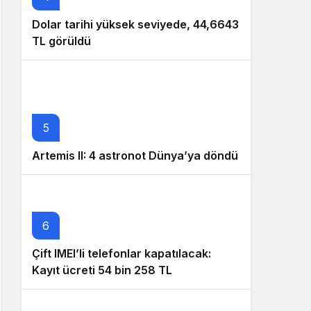
Dolar tarihi yüksek seviyede, 44,6643
TL görüldü
5
Artemis II: 4 astronot Dünya’ya döndü
6
Çift IMEI’li telefonlar kapatılacak:
Kayıt ücreti 54 bin 258 TL