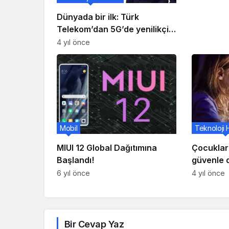
Dünyada bir ilk: Türk
Telekom’dan 5G’de yenilikçi
hamle
4 yıl önce
Mobil
Teknoloji 
MIUI 12 Global Dağıtımına
Çocukları
Başlandı!
güvenle 
yardımcı
6 yıl önce
4 yıl önce
Bir Cevap Yaz