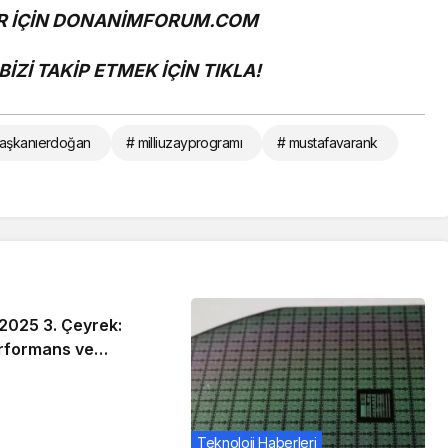
 İÇİN
DONANİMFORUM.COM
İZİ TAKİP ETMEK İÇİN
TIKLA!
aşkanıerdoğan
# milliuzayprogramı
# mustafavarank
Haberleri
2025 3. Çeyrek:
rformans ve
Teknoloji Haberleri