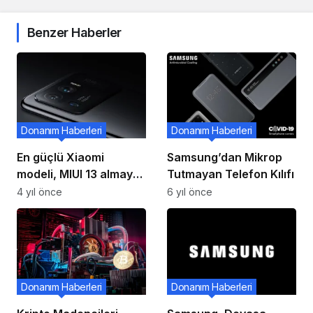
Benzer Haberler
Donanım Haberleri
Donanım Haberleri
En güçlü Xiaomi
Samsung’dan Mikrop
modeli, MIUI 13 almaya
Tutmayan Telefon Kılıfı
başladı!
4 yıl önce
6 yıl önce
Donanım Haberleri
Donanım Haberleri