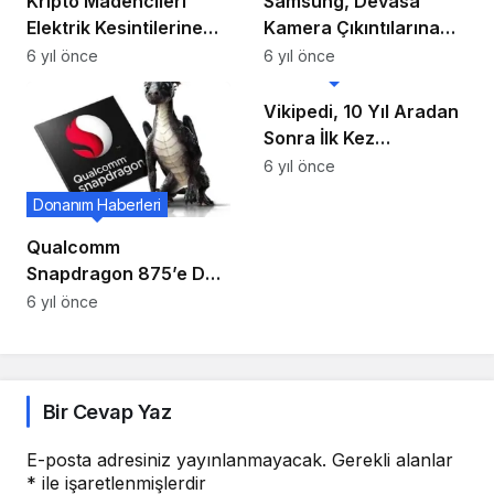
Kripto Madencileri
Samsung, Devasa
Elektrik Kesintilerine
Kamera Çıkıntılarına
Sebep Oluyor!
Çare Olacak Dört Yeni
6 yıl önce
6 yıl önce
Donanım Haberleri
Kamera Sensörü
Tanıttı!
Vikipedi, 10 Yıl Aradan
Sonra İlk Kez
Tasarımını Baştan
6 yıl önce
Aşağı Güncelleyecek!
Donanım Haberleri
Qualcomm
Snapdragon 875’e Dair
Bazı Bilgiler Ortaya
6 yıl önce
Çıktı
Bir Cevap Yaz
E-posta adresiniz yayınlanmayacak.
Gerekli alanlar
*
ile işaretlenmişlerdir