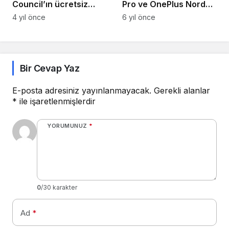
Council’ın ücretsiz
Pro ve OnePlus Nord
kaynaklarıyla ev
İçin Yazılım Desteği
4 yıl önce
6 yıl önce
konforunda hazırlanın
Bitiş Tarihlerini Açıkladı
Bir Cevap Yaz
E-posta adresiniz yayınlanmayacak.
Gerekli alanlar
*
ile işaretlenmişlerdir
YORUMUNUZ
*
0
/30 karakter
Ad
*