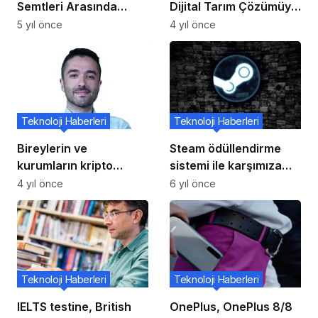
Semtleri Arasında
Dijital Tarım Çözümüyle
Türkiye De Bulunuyor!
yüzde 30’a Varan Su
5 yıl önce
4 yıl önce
Tasarrufu
Teknoloji Haberleri
Teknoloji Haberleri
Bireylerin ve
Steam ödüllendirme
kurumların kripto
sistemi ile karşımıza
paralara ilgisi rekor
çıkacak
4 yıl önce
6 yıl önce
seviyeye ulaştı
Teknoloji Haberleri
Teknoloji Haberleri
IELTS testine, British
OnePlus, OnePlus 8/8