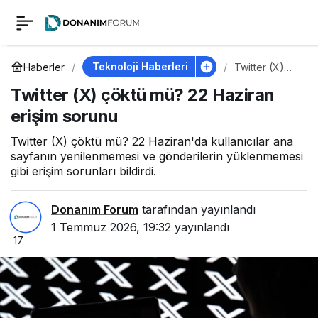
Twitter (X) çöktü mü?
0
22 Haziran erişim
Teknoloji Haberleri
Haberler
Twitter (X)
çöktü mü? 22
Twitter (X) çöktü mü? 22 Haziran
Haziran erişim
sorunu
sorunu
erişim sorunu
Twitter (X) çöktü mü? 22 Haziran'da kullanıcılar ana
sayfanın yenilenmemesi ve gönderilerin yüklenmemesi
gibi erişim sorunları bildirdi.
Donanım Forum
tarafından yayınlandı
1 Temmuz 2026, 19:32
yayınlandı
17