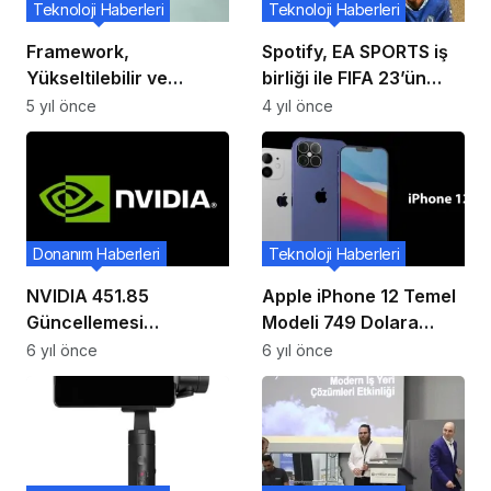
Teknoloji Haberleri
Teknoloji Haberleri
Framework,
Spotify, EA SPORTS iş
Yükseltilebilir ve
birliği ile FIFA 23’ün
Onarılabilir Bir
resmi soundtrack’ini
5 yıl önce
4 yıl önce
Verimlilik Dizüstü
duyurdu
Bilgisayarı Sunar!
Donanım Haberleri
Teknoloji Haberleri
NVIDIA 451.85
Apple iPhone 12 Temel
Güncellemesi
Modeli 749 Dolara
Yayınlandı!
Satılıyor
6 yıl önce
6 yıl önce