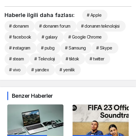
Haberle ilgili daha fazlası:
# Apple
# donanım
# donanım forum
# donanım teknolojisi
# facebook
# galaxy
# Google Chrome
# instagram
# pubg
# Samsung
# Skype
# steam
# Teknoloji
# tiktok
# twitter
# vivo
# yandex
# yenilik
Benzer Haberler