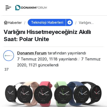
Varlığını
0
Hissetmeyeceğiniz
Teknoloji Haberleri
Haberler
Varlığını
Hissetmeyec
Varlığını Hissetmeyeceğiniz Akıllı
eğiniz Akıllı
Akıllı Saat: Polar
Saat: Polar
Saat: Polar Unite
Unite
Unite
Donanım Forum
tarafından yayınlandı
7 Temmuz 2020, 11:18
yayınlandı
7 Temmuz
2020, 11:21
güncellendi
37