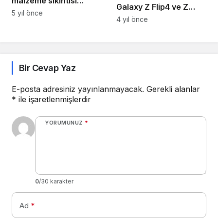
malzeme sıkıntısı
Galaxy Z Flip4 ve Z
nedeniyle 2021 yılının
5 yıl önce
Fold4 için
4 yıl önce
ikinci yarısında akıllı
kaçırılmayacak ön
telefon fiyatlarının
sipariş kampanyası!
artabileceğini iddia
ediyor
Bir Cevap Yaz
E-posta adresiniz yayınlanmayacak.
Gerekli alanlar
*
ile işaretlenmişlerdir
YORUMUNUZ
*
0
/30 karakter
Ad
*