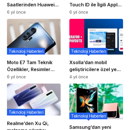
Saatlerinden Huawei
Touch ID ile İlgili Apple
Watch GT 2 Pro’nun
Anket İpuçları, Kutuda
6 yıl önce
6 yıl önce
Dikkat Çeken
USB Kablosu Olmadan
Özellikleri!
Gönderilecek
Teknoloji Haberleri
Teknoloji Haberleri
Moto E7 Tam Teknik
Xsolla’dan mobil
Özellikler, Resimler
geliştiricilere özel yeni
Çevrimiçi Bir Satıcı
güncellemeler
6 yıl önce
4 yıl önce
Listesinde Görünür
Teknoloji Haberleri
Teknoloji Haberleri
Realme’den Xu Qi,
Samsung’dan yeni