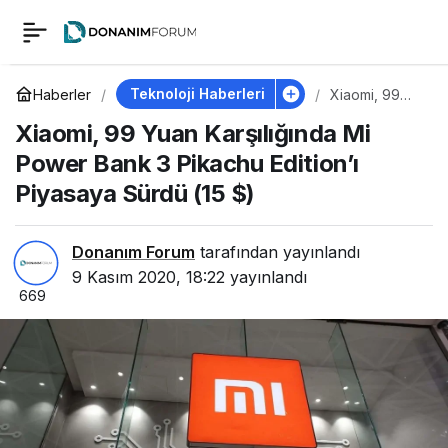
Xiaomi, 99 Yuan
1
Karşılığında Mi Power
Teknoloji Haberleri
Haberler
Xiaomi, 99
Yuan
Xiaomi, 99 Yuan Karşılığında Mi
Karşılığında
Bank 3 Pikachu
Mi Power
Power Bank 3 Pikachu Edition’ı
Bank 3
Pikachu
Piyasaya Sürdü (15 $)
Edition’ı Piyasaya
Edition’ı
Piyasaya
Sürdü (15 $)
Sürdü (15 $)
Donanım Forum
tarafından yayınlandı
9 Kasım 2020, 18:22
yayınlandı
669