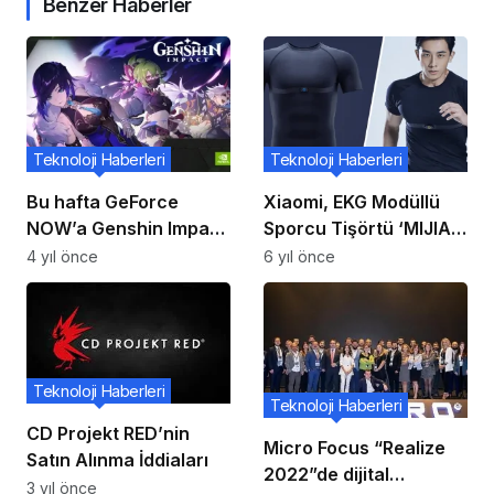
Benzer Haberler
Teknoloji Haberleri
Teknoloji Haberleri
Bu hafta GeForce
Xiaomi, EKG Modüllü
NOW’a Genshin Impact
Sporcu Tişörtü ‘MIJIA
ödülleriyle geliyor ve
Sports ECG’yi Duyurdu!
4 yıl önce
6 yıl önce
toplam sekiz yeni oyun
kütüphaneye katılıyor
Teknoloji Haberleri
Teknoloji Haberleri
CD Projekt RED’nin
Micro Focus “Realize
Satın Alınma İddiaları
2022”de dijital
3 yıl önce