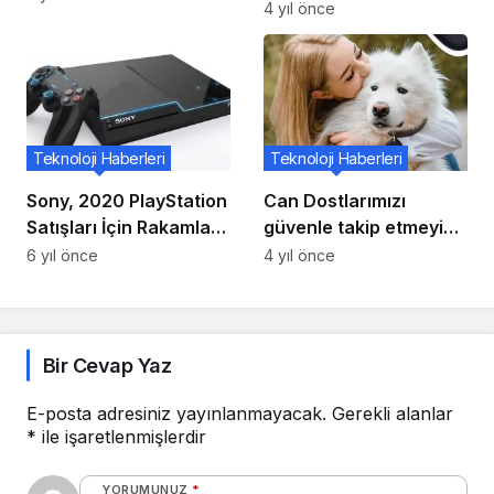
dönüşümün yeni
4 yıl önce
dinamikleri açıklandı
Teknoloji Haberleri
Teknoloji Haberleri
Sony, 2020 PlayStation
Can Dostlarımızı
Satışları İçin Rakamları
güvenle takip etmeyi
Paylaştı!
sağlayan Galaxy
6 yıl önce
4 yıl önce
SmartTag şimdi
petshop ve veteriner
kliniklerde
Bir Cevap Yaz
E-posta adresiniz yayınlanmayacak.
Gerekli alanlar
*
ile işaretlenmişlerdir
YORUMUNUZ
*