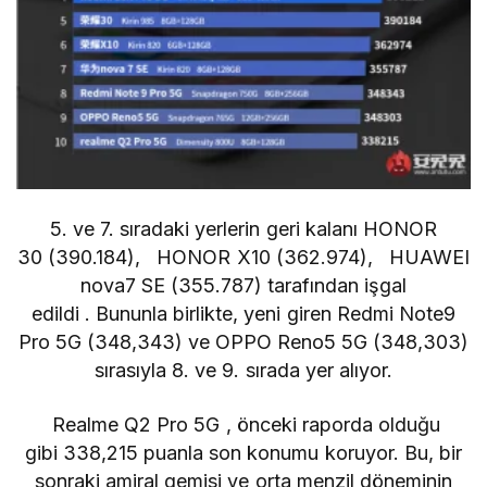
5. ve 7. sıradaki yerlerin geri kalanı
HONOR
30
(390.184),
HONOR X10
(362.974),
HUAWEI
nova7 SE
(355.787) tarafından işgal
edildi . Bununla birlikte, yeni giren Redmi Note9
Pro 5G (348,343) ve OPPO Reno5 5G (348,303)
sırasıyla 8. ve 9. sırada yer alıyor.
Realme Q2 Pro 5G
, önceki raporda olduğu
gibi 338,215 puanla son konumu koruyor. Bu, bir
sonraki amiral gemisi ve orta menzil döneminin