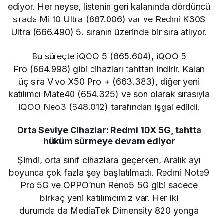
ediyor. Her neyse, listenin geri kalanında dördüncü
sırada
Mi 10 Ultra
(667.006) var ve
Redmi K30S
Ultra
(666.490) 5. sıranın üzerinde bir sıra atlıyor.
Bu süreçte
iQOO 5
(665.604),
iQOO 5
Pro
(664.998) gibi cihazları tahttan indirir. Kalan
üç sıra
Vivo X50 Pro +
(663.383), diğer yeni
katılımcı
Mate40
(654.325) ve son olarak sırasıyla
iQOO Neo3 (648.012) tarafından işgal edildi.
Orta Seviye Cihazlar: Redmi 10X 5G, tahtta
hüküm sürmeye devam ediyor
Şimdi, orta sınıf cihazlara geçerken, Aralık ayı
boyunca çok fazla şey başlatılmadı. Redmi Note9
Pro 5G ve OPPO’nun Reno5 5G gibi sadece
birkaç yeni katılımcımız var. Her iki
durumda da MediaTek Dimensity 820 yonga