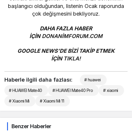
başlangıcı olduğundan, listenin Ocak raporunda
çok değişmesini bekliyoruz.
DAHA FAZLA HABER
İÇİN
DONANİMFORUM.COM
GOOGLE NEWS’DE BİZİ TAKİP ETMEK
İÇİN
TIKLA!
Haberle ilgili daha fazlası:
# huawei
# HUAWEI Mate40
# HUAWEI Mate40 Pro
# xiaomi
# Xiaomi Mi
# Xiaomi Mi 11
Benzer Haberler