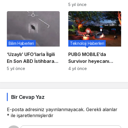
kulaklıklar ‘gürleyen’
5 yıl önce
ses sunar
Bilim Haberleri
Teknoloji Haberleri
‘Uzaylı’ UFO’larla İlgili
PUBG MOBILE’da
En Son ABD İstihbarat
Survivor heyecanı
Raporu İçeride ve…
başlıyor!
5 yıl önce
4 yıl önce
Sonuçsuz
Bir Cevap Yaz
E-posta adresiniz yayınlanmayacak.
Gerekli alanlar
*
ile işaretlenmişlerdir