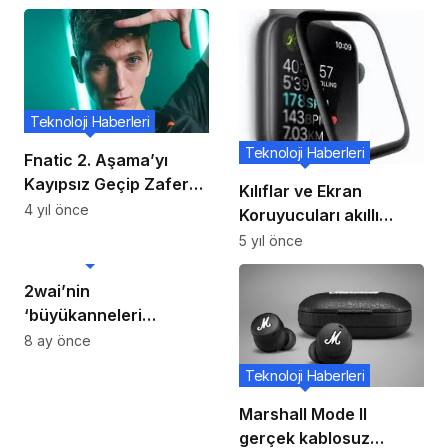
Teknoloji Haberleri
Teknoloji Haberleri
Fnatic 2. Aşama’yı
Kayıpsız Geçip Zafere
Kılıflar ve Ekran
Uluştı
4 yıl önce
Koruyucuları akıllı
saatler için bir şeydir
5 yıl önce
Teknoloji Haberleri
ve İşte Neden Birini
Almalısınız
2wai’nin
‘büyükanneleri
diriltme’ reklamı
8 ay önce
tartışma yarattı
Teknoloji Haberleri
Marshall Mode II
gerçek kablosuz