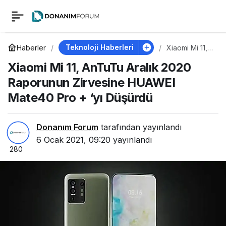
Xiaomi Mi 11, AnTuTu
0
Aralık 2020
Teknoloji Haberleri
Haberler
Xiaomi Mi 11,
AnTuTu Aralık
Xiaomi Mi 11, AnTuTu Aralık 2020
2020
Raporunun Zirvesine
Raporunun
Raporunun Zirvesine HUAWEI
Zirvesine
HUAWEI
Mate40 Pro + ‘yı Düşürdü
HUAWEI Mate40 Pro
Mate40 Pro +
‘yı Düşürdü
+ ‘yı Düşürdü
Donanım Forum
tarafından yayınlandı
6 Ocak 2021, 09:20
yayınlandı
280