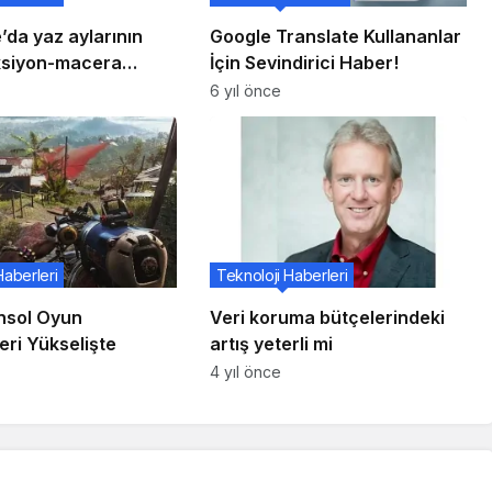
’da yaz aylarının
Google Translate Kullananlar
aksiyon-macera
İçin Sevindirici Haber!
6 yıl önce
Haberleri
Teknoloji Haberleri
nsol Oyun
Veri koruma bütçelerindeki
leri Yükselişte
artış yeterli mi
4 yıl önce