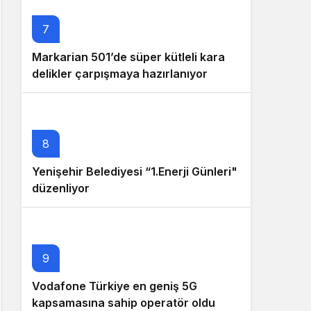
7
Markarian 501’de süper kütleli kara
delikler çarpışmaya hazırlanıyor
8
Yenişehir Belediyesi “1.Enerji Günleri"
düzenliyor
9
Vodafone Türkiye en geniş 5G
kapsamasına sahip operatör oldu