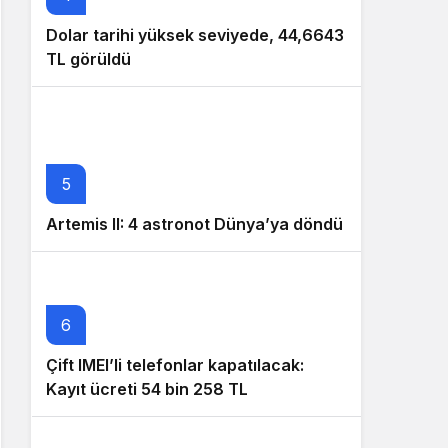
Dolar tarihi yüksek seviyede, 44,6643
TL görüldü
5
Artemis II: 4 astronot Dünya’ya döndü
6
Çift IMEI’li telefonlar kapatılacak:
Kayıt ücreti 54 bin 258 TL