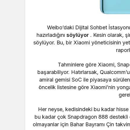
Weibo’daki Dijital Sohbet İstasyon
hazırladığını
söylüyor
. Kesin olarak, ş
söylüyor. Bu, bir Xiaomi yöneticisinin ye
raporl
Tahminlere göre Xiaomi, Snap
başarabiliyor. Hatırlarsak, Qualcomm’un
amiral gemisi SoC ile piyasaya sürülen 
öncelik listesine göre Xiaomi’nin yong
gere
Her neyse, kedisindeki bu kadar hisse 
bu kadar çok
Snapdragon 888
destekli 
olmayanlar için Bahar Bayramı Çin takvi