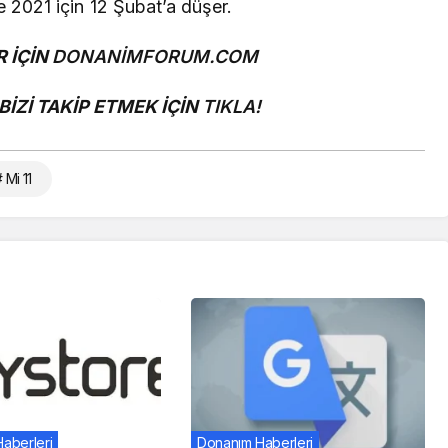
e 2021 için 12 Şubat’a düşer.
 İÇİN
DONANİMFORUM.COM
İZİ TAKİP ETMEK İÇİN
TIKLA!
 Mi 11
Haberleri
Donanım Haberleri