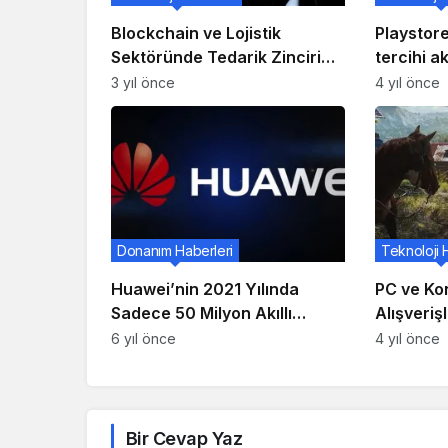
Blockchain ve Lojistik
Playstore
Sektöründe Tedarik Zinciri
tercihi 
Yönetimi
oyunları
3 yıl önce
4 yıl önce
Donanım Haberleri
Teknoloji 
Huawei’nin 2021 Yılında
PC ve Ko
Sadece 50 Milyon Akıllı
Alışveriş
Telefon Üreteceği İddia
6 yıl önce
4 yıl önce
Edildi!
Bir Cevap Yaz