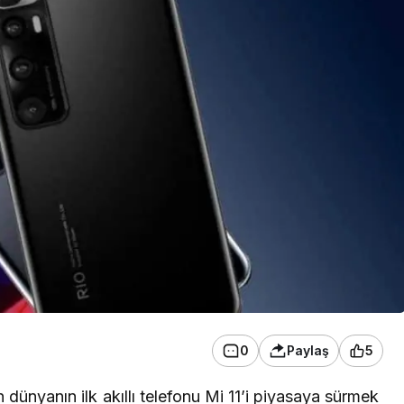
0
Paylaş
5
dünyanın ilk akıllı telefonu
Mi 11’i
piyasaya sürmek