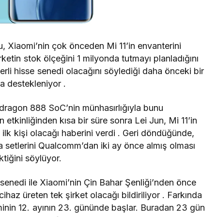
u, Xiaomi’nin çok önceden Mi 11’in envanterini
irketin stok ölçeğini 1 milyonda tutmayı planladığını
terli hisse senedi olacağını söylediği daha önceki bir
a destekleniyor .
dragon 888 SoC’nin münhasırlığıyla bunu
 etkinliğinden kısa bir süre sonra Lei Jun,
Mi 11’in
ilk kişi olacağı
haberini verdi . Geri döndüğünde,
a setlerini Qualcomm’dan iki ay önce almış olması
ktiğini söylüyor.
senedi ile Xiaomi’nin Çin Bahar Şenliği’nden önce
cihaz üreten tek şirket olacağı bildiriliyor . Farkında
minin 12. ayının 23. gününde başlar. Buradan 23 gün