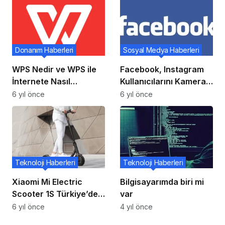
Buluşturacak
Donanım Haberleri
Sosyal Medya Haberleri
WPS Nedir ve WPS ile
Facebook, Instagram
İnternete Nasıl
Kullanıcılarını Kamera
Bağlanılır?
Üzerinden İzlemekle
6 yıl önce
6 yıl önce
Suçlandı!
Teknoloji Haberleri
Teknoloji Haberleri
Xiaomi Mi Electric
Bilgisayarımda biri mi
Scooter 1S Türkiye’de
var
Satışa Sunuldu!
6 yıl önce
4 yıl önce