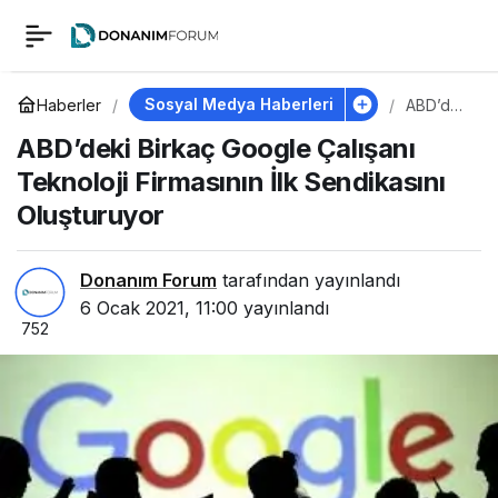
ABD’deki Birkaç
0
Google Çalışanı
Sosyal Medya Haberleri
Haberler
ABD’dek
i Birkaç
ABD’deki Birkaç Google Çalışanı
Google
Teknoloji Firmasının
Çalışanı
Teknoloji Firmasının İlk Sendikasını
Teknoloj
i
Oluşturuyor
İlk Sendikasını
Firmasını
n İlk
Sendika
Oluşturuyor
sını
Donanım Forum
tarafından yayınlandı
Oluşturu
6 Ocak 2021, 11:00
yayınlandı
yor
752