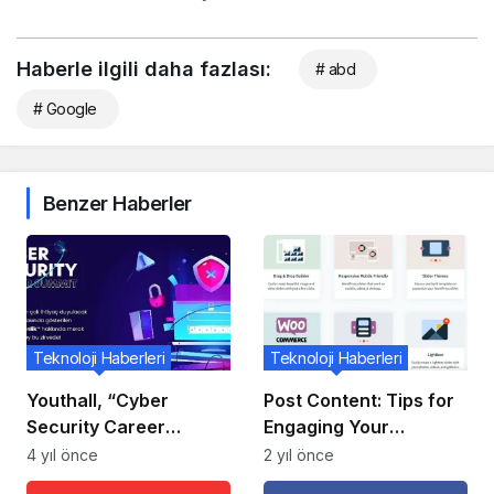
Haberle ilgili daha fazlası:
# abd
# Google
Benzer Haberler
Teknoloji Haberleri
Teknoloji Haberleri
Youthall, “Cyber
Post Content: Tips for
Security Career
Engaging Your
Summit” İle Sektörün
Audience
4 yıl önce
2 yıl önce
Öncülerini Gençlerle