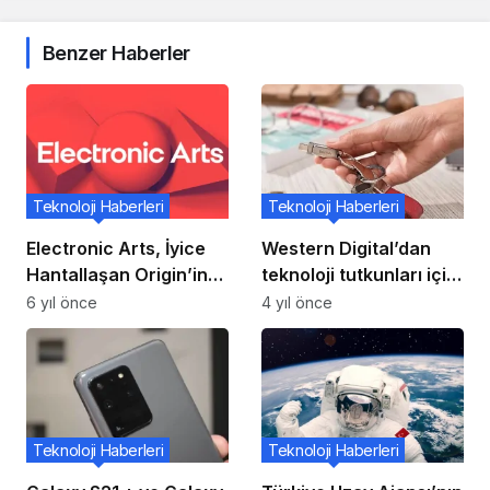
Benzer Haberler
Teknoloji Haberleri
Teknoloji Haberleri
Electronic Arts, İyice
Western Digital’dan
Hantallaşan Origin’in
teknoloji tutkunları için
Fişini Çekiyor: Yeni
en iyi hediye
6 yıl önce
4 yıl önce
Uygulama EA Desktop!
seçenekleri
Teknoloji Haberleri
Teknoloji Haberleri