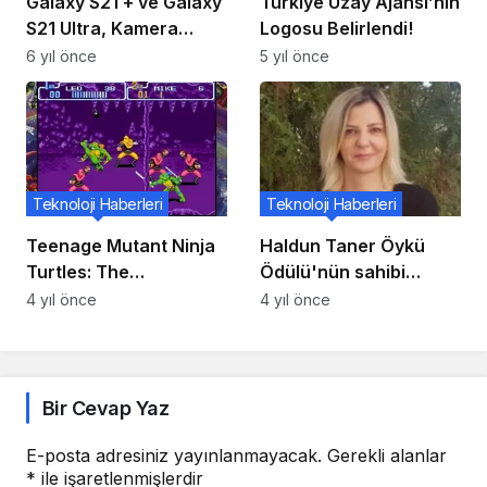
Galaxy S21 + ve Galaxy
Türkiye Uzay Ajansı’nın
S21 Ultra, Kamera
Logosu Belirlendi!
Özellikleriyle Birlikte
6 yıl önce
5 yıl önce
Canlı Bir Görüntüde
Sızıyor
Teknoloji Haberleri
Teknoloji Haberleri
Teenage Mutant Ninja
Haldun Taner Öykü
Turtles: The
Ödülü'nün sahibi
Cowabunga Collection,
Burçe Bahadır oldu
4 yıl önce
4 yıl önce
30 Ağustos’ta sizlerle
Bir Cevap Yaz
E-posta adresiniz yayınlanmayacak.
Gerekli alanlar
*
ile işaretlenmişlerdir