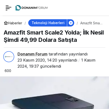
Amazfit Smart Scale2
0
Yolda; İlk Nesil Şimdi
Teknoloji Haberleri
Haberler
Amazfit Smart
Scale2 Yolda;
Amazfit Smart Scale2 Yolda; İlk Nesil
İlk Nesil Şimdi
49,99 Dolara Satışta
49,99 Dolara
Şimdi 49,99 Dolara Satışta
Satışta
Donanım Forum
tarafından yayınlandı
23 Kasım 2020, 14:20
yayınlandı
1 Kasım
2024, 19:37
güncellendi
600