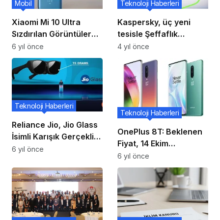
Mobil
Teknoloji Haberleri
Xiaomi Mi 10 Ultra
Kaspersky, üç yeni
Sızdırılan Görüntüler
tesisle Şeffaflık
120x Zoom, Periskop
Merkezleri ağını
6 yıl önce
4 yıl önce
Lens, Seramik Ve
genişletiyor
Şeffaf Arka Tasarımı
Ortaya Koyuyor!
Teknoloji Haberleri
Teknoloji Haberleri
Reliance Jio, Jio Glass
OnePlus 8T: Beklenen
İsimli Karışık Gerçeklik
Fiyat, 14 Ekim
Gözlüklerini Duyurdu!!
6 yıl önce
Lansmanından Önceki
6 yıl önce
Özellikler