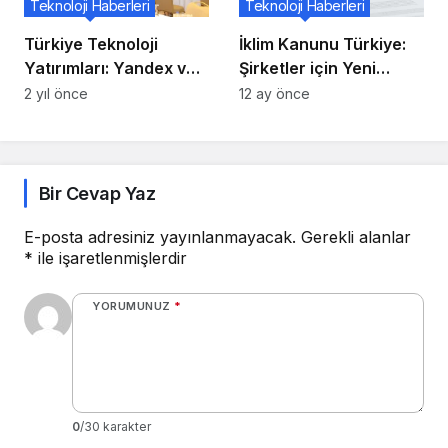
Teknoloji Haberleri
Teknoloji Haberleri
Türkiye Teknoloji
İklim Kanunu Türkiye:
Yatırımları: Yandex ve
Şirketler için Yeni
Dijital Dönüşüm
Ortam Yaratıyor
2 yıl önce
12 ay önce
Bir Cevap Yaz
E-posta adresiniz yayınlanmayacak.
Gerekli alanlar
*
ile işaretlenmişlerdir
YORUMUNUZ
*
0
/30 karakter