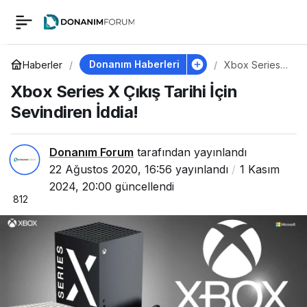
Xbox Series X Çıkış
0
Tarihi İçin Sevindiren
Donanım Haberleri
Haberler
Xbox Series X
Çıkış Tarihi
Xbox Series X Çıkış Tarihi İçin
İçin
İddia!
Sevindiren
Sevindiren İddia!
İddia!
Donanım Forum
tarafından yayınlandı
22 Ağustos 2020, 16:56
yayınlandı
1 Kasım
2024, 20:00
güncellendi
812