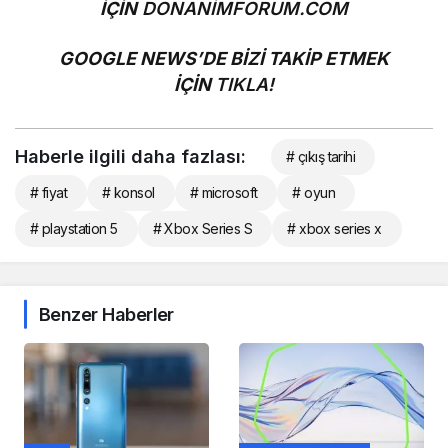
İÇİN
DONANİMFORUM.COM
GOOGLE NEWS’DE BİZİ TAKİP ETMEK
İÇİN
TIKLA!
Haberle ilgili daha fazlası:
# çıkış tarihi
# fiyat
# konsol
# microsoft
# oyun
# playstation 5
# Xbox Series S
# xbox series x
Benzer Haberler