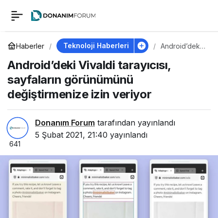
Android’deki Vivaldi
0
tarayıcısı, sayfaların
Teknoloji Haberleri
Haberler
Android’deki
Vivaldi
Android’deki Vivaldi tarayıcısı,
tarayıcısı,
görünümünü
sayfaların
sayfaların görünümünü
görünümünü
değiştirmeniz
değiştirmenize izin veriyor
değiştirmenize izin
e izin veriyor
veriyor
Donanım Forum
tarafından yayınlandı
5 Şubat 2021, 21:40
yayınlandı
641