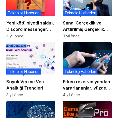
Teknoloji Haberleri
Teknoloji Haberleri
Yeni kötü niyetli saldırı,
Sanal Gerçeklik ve
Discord messenger
Arttırılmış Gerçeklik
kullanıcılarını avlıyor
Uygulamaları
4 yıl önce
3 yıl önce
Teknoloji Haberleri
Teknoloji Haberleri
Büyük Veri ve Veri
Erken rezervasyondan
Analitiği Trendleri
yararlananlar, yüzde
110’a kadar daha
3 yıl önce
4 yıl önce
avantajlı tatil yaptı