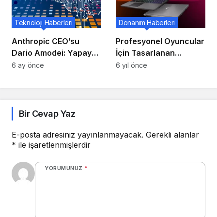
Teknoloji Haberleri
Donanım Haberleri
Anthropic CEO’su
Profesyonel Oyuncular
Dario Amodei: Yapay
İçin Tasarlanan
zeka yıkım ve kölelik
Bilgisayar Tanıtıldı!
6 ay önce
6 yıl önce
riski
Bir Cevap Yaz
E-posta adresiniz yayınlanmayacak.
Gerekli alanlar
*
ile işaretlenmişlerdir
YORUMUNUZ
*