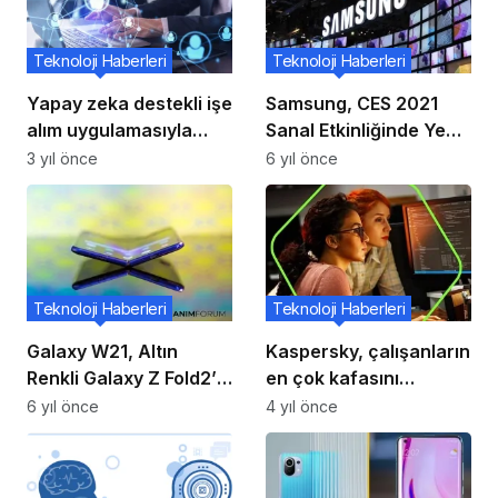
Teknoloji Haberleri
Teknoloji Haberleri
Yapay zeka destekli işe
Samsung, CES 2021
alım uygulamasıyla
Sanal Etkinliğinde Yeni
doğru işle doğru aday
TV’leri Tanıtacak
3 yıl önce
6 yıl önce
eşleşiyor
Teknoloji Haberleri
Teknoloji Haberleri
Galaxy W21, Altın
Kaspersky, çalışanların
Renkli Galaxy Z Fold2’yi
en çok kafasını
Temel Alacak
karıştıran kimlik avı e-
6 yıl önce
4 yıl önce
postalarını ortaya
çıkardı