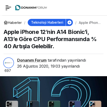
Apple iPhone 12’nin
0
A14 Bionic’i, A13’e
Teknoloji Haberleri
Haberler
Apple iPhone
12’nin A14
Apple iPhone 12’nin A14 Bionic’i,
Bionic’i, A13’e
Göre CPU
Göre CPU
A13’e Göre CPU Performansında %
Performansın
da % 40
40 Artışla Gelebilir.
Performansında %
Artışla
Gelebilir.
40 Artışla Gelebilir.
Donanım Forum
tarafından yayınlandı
26 Ağustos 2020, 19:03
yayınlandı
697