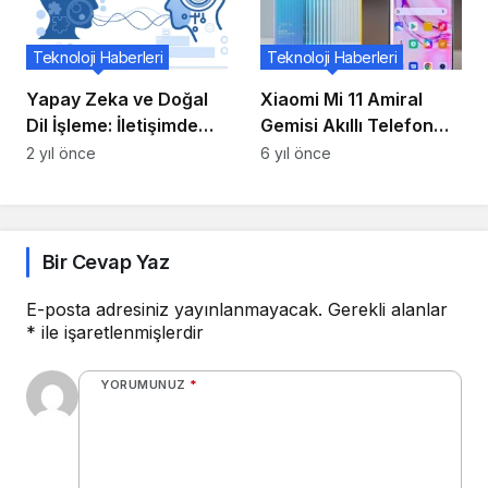
Teknoloji Haberleri
Teknoloji Haberleri
Yapay Zeka ve Doğal
Xiaomi Mi 11 Amiral
Dil İşleme: İletişimde
Gemisi Akıllı Telefon
Yeni Yaklaşımlar
Yakında Dünya
2 yıl önce
6 yıl önce
Çapında Piyasaya
Sürülecek
Bir Cevap Yaz
E-posta adresiniz yayınlanmayacak.
Gerekli alanlar
*
ile işaretlenmişlerdir
YORUMUNUZ
*