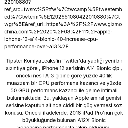
22010880?
ref_src=twsrc%5Etfw%7Ctwcamp%5Etweetemb
ed%7Ctwterm%5E1292651080422010880%7Ct
wgr%5E&ref_url=https%3A%2F%2Fwww.gizmo
china.com%2F2020%2F08%2F11%2Fapple-
iphone-12-a14-bionic-40-increase-cpu-
performance-over-a13%2F
Tipster KomiyaLeaks’in Twitter’da
yaptığı yeni bir
sızıntıya göre
, iPhone 12 serisinin A14 Bionic çipi,
önceki nesil A13 çipine göre yüzde 40’lık
muazzam bir CPU performans kazancı ve yüzde
50 GPU performans kazancı ile gelme ihtimali
bulunmaktadır. Bu, yaklaşan Apple amiral gemisi
serisine kaputun altında ciddi bir güç vermesi söz
konusu. Önceki ifadelerde, 2018 iPad Pro’nun çok
büyüklüğünde bulunan
A12X Bionic
yongasına
performansla rakip olduğunu