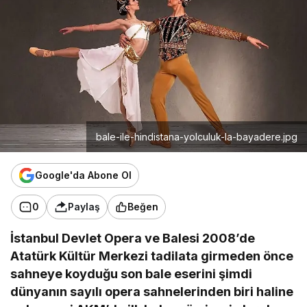
bale-ile-hindistana-yolculuk-la-bayadere.jpg
Google'da Abone Ol
0
Paylaş
Beğen
İstanbul Devlet Opera ve Balesi 2008’de
Atatürk Kültür Merkezi tadilata girmeden önce
sahneye koyduğu son bale eserini şimdi
dünyanın sayılı opera sahnelerinden biri haline