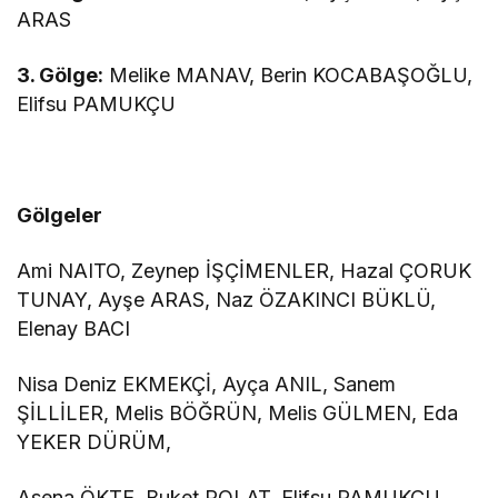
ARAS
3. Gölge:
Melike MANAV, Berin KOCABAŞOĞLU,
Elifsu PAMUKÇU
Gölgeler
Ami NAITO, Zeynep İŞÇİMENLER, Hazal ÇORUK
TUNAY, Ayşe ARAS, Naz ÖZAKINCI BÜKLÜ,
Elenay BACI
Nisa Deniz EKMEKÇİ, Ayça ANIL, Sanem
ŞİLLİLER, Melis BÖĞRÜN, Melis GÜLMEN, Eda
YEKER DÜRÜM,
Asena ÖKTE, Buket POLAT, Elifsu PAMUKÇU,