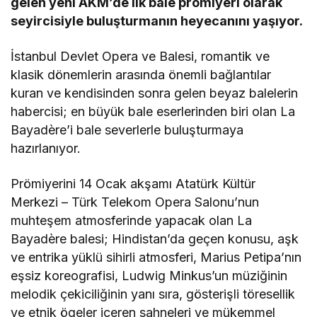
gelen yeni AKM’de ilk bale prömiyeri olarak
seyircisiyle buluşturmanın heyecanını yaşıyor.
İstanbul Devlet Opera ve Balesi, romantik ve
klasik dönemlerin arasında önemli bağlantılar
kuran ve kendisinden sonra gelen beyaz balelerin
habercisi; en büyük bale eserlerinden biri olan La
Bayadère’i bale severlerle buluşturmaya
hazırlanıyor.
Prömiyerini 14 Ocak akşamı Atatürk Kültür
Merkezi – Türk Telekom Opera Salonu’nun
muhteşem atmosferinde yapacak olan La
Bayadère balesi; Hindistan’da geçen konusu, aşk
ve entrika yüklü sihirli atmosferi, Marius Petipa’nın
eşsiz koreografisi, Ludwig Minkus’un müziğinin
melodik çekiciliğinin yanı sıra, gösterişli töresellik
ve etnik ögeler içeren sahneleri ve mükemmel