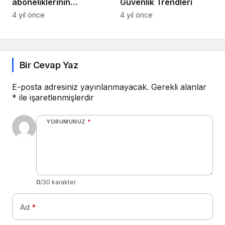
aboneliklerinin
Güvenlik Trendleri
2022’nin sonunda 1
4 yıl önce
4 yıl önce
milyarı aşacak olması
Telekomünikasyon
şirketlerine yeni
fırsatlar getiriyor
Bir Cevap Yaz
E-posta adresiniz yayınlanmayacak.
Gerekli alanlar
*
ile işaretlenmişlerdir
YORUMUNUZ
*
0
/30 karakter
Ad
*