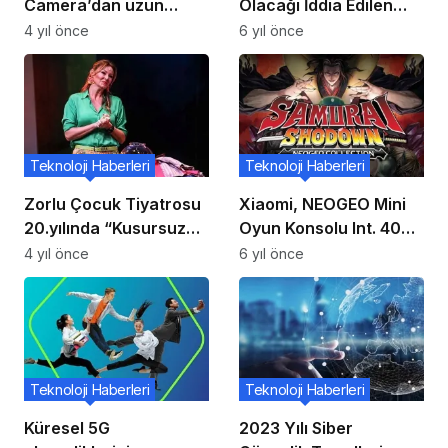
Camera’dan uzun
Olacağı İddia Edilen
vadeli stratejik iş birliği
Yeni Bir Akıllı Telefonu
4 yıl önce
6 yıl önce
Ortaya Çıktı!
Teknoloji Haberleri
Teknoloji Haberleri
Zorlu Çocuk Tiyatrosu
Xiaomi, NEOGEO Mini
20.yılında “Kusursuz
Oyun Konsolu Int. 40
Dünya Müzikali" ile
Klasik Oyun İçeren
4 yıl önce
6 yıl önce
Zorlu PSM'de
Sürüm!
İzleyicilerini Bekliyor
Teknoloji Haberleri
Teknoloji Haberleri
Küresel 5G
2023 Yılı Siber