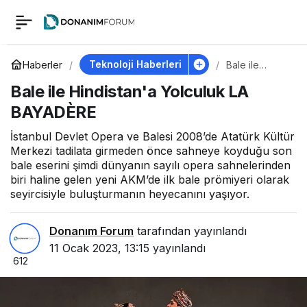
Bale ile Hindistan'a
0
Yolculuk LA
Teknoloji Haberleri
Haberler
Bale ile
Hindistan'a
Bale ile Hindistan'a Yolculuk LA
Yolculuk LA
BAYADÈRE
BAYADÈRE
BAYADÈRE
İstanbul Devlet Opera ve Balesi 2008’de Atatürk Kültür
Merkezi tadilata girmeden önce sahneye koyduğu son
bale eserini şimdi dünyanın sayılı opera sahnelerinden
biri haline gelen yeni AKM’de ilk bale prömiyeri olarak
seyircisiyle buluşturmanın heyecanını yaşıyor.
Donanım Forum
tarafından yayınlandı
11 Ocak 2023, 13:15
yayınlandı
612