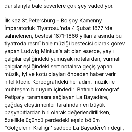
danslarıyla bale severlere çok şey vadediyor.
İlk kez St.Petersburg – Bolşoy Kamenny
İmparatorluk Tiyatrosu’nda 4 Şubat 1877 ‘de
sahnelenen, bestesi 1871-1886 yılları arasında bu
tiyatroda resmî bale müziği bestecisi olarak görev
yapan Ludwig Minkus’a ait olan eserde, yaylı
çalgılar eşliğindeki yumuşak notalardan, vurmalı
çalgılar eşliğindeki sert notalara geçiş yapan
müzik, iyi ve kötü olayları önceden haber verir
niteliktedir. Koreografideki her adım, müzik ile
muhteşem bir uyum içindedir. Batının koreograf
Petipa’yı tanımasını sağlayan La Bayadère,
çağdaş eleştirmenler tarafından en büyük
başyapıtlardan biri olarak değerlendirilirken,
özellikle üçüncü perdedeki eşsiz bölüm
‘’Gölgelerin Krallığı’’ sadece La Bayadère’in değil,