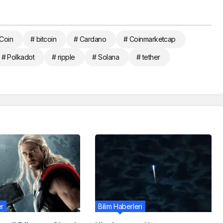
Coin
# bitcoin
# Cardano
# Coinmarketcap
# Polkadot
# ripple
# Solana
# tether
er
Bilim Haberleri