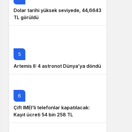
Dolar tarihi yüksek seviyede, 44,6643
TL görüldü
5
Artemis II: 4 astronot Dünya’ya döndü
6
Çift IMEI’li telefonlar kapatılacak:
Kayıt ücreti 54 bin 258 TL