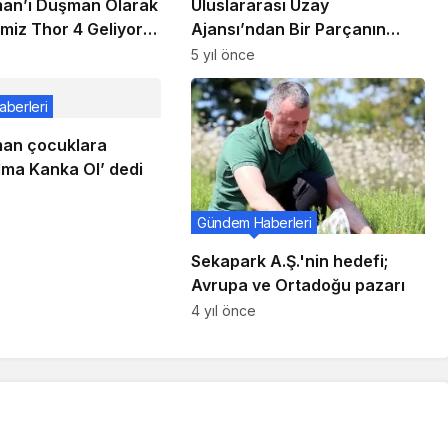
man’i Düşman Olarak
Uluslararası Uzay
miz Thor 4 Geliyor:
Ajansı’ndan Bir Parçanın
rihi, Oyuncuları,
Yanarak Atmosfere Girdiği
5 yıl önce
Anı Gösteren Video
berleri
an çocuklara
lma Kanka Ol’ dedi
Gündem Haberleri
Sekapark A.Ş.'nin hedefi;
Avrupa ve Ortadoğu pazarı
4 yıl önce