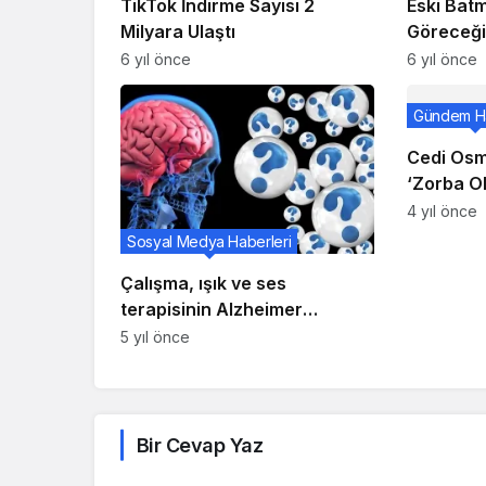
TikTok İndirme Sayısı 2
Eski Bat
Milyara Ulaştı
Göreceği
Vizyon Ta
6 yıl önce
6 yıl önce
Hikayesi!
Gündem Ha
Cedi Osm
‘Zorba O
4 yıl önce
Sosyal Medya Haberleri
Çalışma, ışık ve ses
terapisinin Alzheimer
hastalığına karşı savaşmaya
5 yıl önce
yardımcı olabileceğini buldu
Bir Cevap Yaz