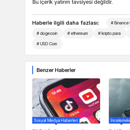
Bu içerik yatırım tavsiyesi değildir.
Haberle ilgili daha fazlası:
# Binance 
# dogecoin
# ethereum
# kripto para
# USD Coin
Benzer Haberler
Sosyal Medya Haberleri
İncelemel