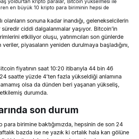
aş yoldurtan kripto paralar, Bitcoin yükselmesi ile
aren en büyük 10 kripto para biriminin hepsi de
lı olanların sonuna kadar inandığı, gelenekselcilerin
ir süredir ciddi dalgalanmalar yaşıyor. Bitcoin’in
imlerini etkiliyor oluşu, yatırımcıları son günlerde
eriler, piyasaların yeniden durulmaya başladığını,
coin fiyatının saat 10:20 itibarıyla 44 bin 46
n 24 saatte yüzde 4’ten fazla yükseldiği anlamına
şılamamış olsa da dünden beri yaşanan yükseliş,
 etkilemiş durumda.
alarında son durum
to para birimine baktığımızda, hepsinin de son 24
talık bazda ise ne yazık ki ortalık hala kan gölüne