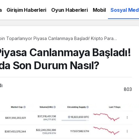
a
Girişim Haberleri
Oyun Haberleri
Mobil
Sosyal Med
oin Toparlanıyor Piyasa Canlanmaya Başladı! Kripto Para
sasında Son Durum Nasıl?
 Piyasa Canlanmaya Başladı!
nda Son Durum Nasıl?
dı
803