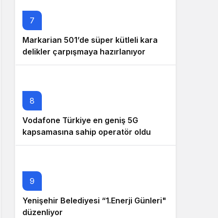
7
Markarian 501’de süper kütleli kara
delikler çarpışmaya hazırlanıyor
8
Vodafone Türkiye en geniş 5G
kapsamasına sahip operatör oldu
9
Yenişehir Belediyesi “1.Enerji Günleri"
düzenliyor