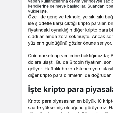
yapan kullanıcılarına deyim yerindeyse saç b
kendilerine gelmeye başladılar. Şuandan itib
yükselişte.
Özellikle genç ve teknolojiye sıkı sıkı bağ
ise şiddetle karşı çıktığı kripto paralar, b
fiyatındaki oynaklığın diğer kripto para bir
ciddi anlamda zora sokmuştu. Ancak son v
yüzlerin güldüğünü gözler önüne seriyor.
Coinmarketcap verilerine baktığımızda; Bit
dolara ulaştı. Bu da Bitcoin fiyatının, so
geliyor. Haftalık bazda istenen yere ula
diğer kripto para birimlerini de doğrudan
İşte kripto para piyas
Kripto para piyasasının en büyük 10 krip
saatte yükselmiş olduğunu görüyoruz. Haf