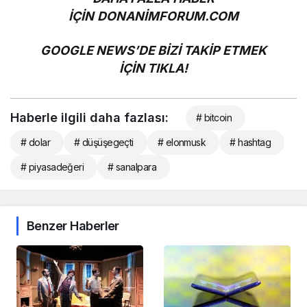
İÇİN
DONANİMFORUM.COM
GOOGLE NEWS’DE BİZİ TAKİP ETMEK
İÇİN
TIKLA!
Haberle ilgili daha fazlası:
# bitcoin
# dolar
# düşüşegeçti
# elonmusk
# hashtag
# piyasadeğeri
# sanalpara
Benzer Haberler