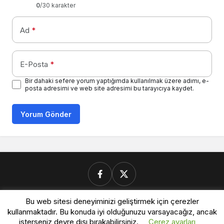
0
/30 karakter
Ad
*
E-Posta
*
Bir dahaki sefere yorum yaptığımda kullanılmak üzere adımı, e-
posta adresimi ve web site adresimi bu tarayıcıya kaydet.
Yorum Gönder
Bu web sitesi deneyiminizi geliştirmek için çerezler
Donanimforum.com
kullanmaktadır. Bu konuda iyi olduğunuzu varsayacağız, ancak
isterseniz devre dışı bırakabilirsiniz.
Çerez ayarları