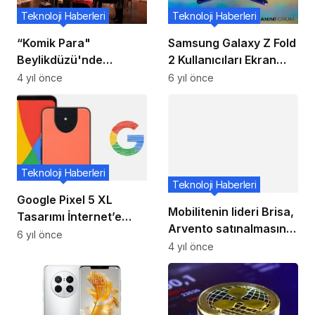
Teknoloji Haberleri
Teknoloji Haberleri
“Komik Para"
Samsung Galaxy Z Fold
Beylikdüzü'nde
2 Kullanıcıları Ekran
Kahkahalar Eşliğinde
Koruyucusunun
4 yıl önce
6 yıl önce
Sahnelendi
Köpürmesinden
Şikayet Ediyor
Teknoloji Haberleri
Teknoloji Haberleri
Google Pixel 5 XL
Mobilitenin lideri Brisa,
Tasarımı İnternet’e
Arvento satınalmasının
Sızdırıldı!
6 yıl önce
ardından şimdi
4 yıl önce
elektrikli araç şarj
istasyonlarını
Türkiye’nin dörtbir
yanına yayıyor