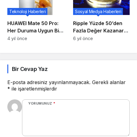
Teknoloji Haberleri
Sosyal Medya Haberleri
HUAWEI Mate 50 Pro:
Ripple Yüzde 50’den
Her Duruma Uygun Bir
Fazla Değer Kazanarak
Telefon
Rekor Kırdı!
4 yıl önce
6 yıl önce
Bir Cevap Yaz
E-posta adresiniz yayınlanmayacak.
Gerekli alanlar
*
ile işaretlenmişlerdir
YORUMUNUZ
*