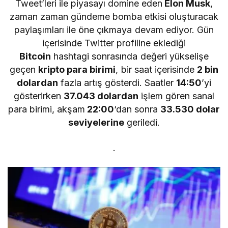
Tweet’leri ile piyasayı domine eden
Elon Musk
,
zaman zaman gündeme bomba etkisi oluşturacak
paylaşımları ile öne çıkmaya devam ediyor. Gün
içerisinde Twitter profiline eklediği
Bitcoin
hashtagi sonrasında değeri yükselişe
geçen
kripto para birimi
, bir saat içerisinde
2 bin
dolardan
fazla artış gösterdi. Saatler
14:50
’yi
gösterirken
37.043 dolardan
işlem gören sanal
para birimi, akşam
22:00
‘dan sonra
33.530 dolar
seviyelerine
geriledi.
.