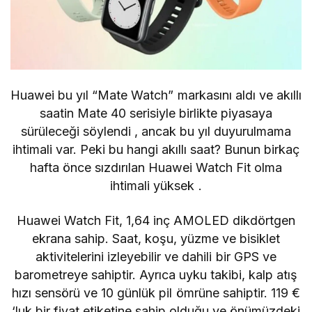
Huawei bu yıl “Mate Watch” markasını aldı ve akıllı
saatin
Mate 40
serisiyle birlikte piyasaya
sürüleceği söylendi , ancak bu yıl duyurulmama
ihtimali var. Peki bu hangi akıllı saat? Bunun
birkaç
hafta önce sızdırılan
Huawei Watch Fit olma
ihtimali yüksek .
Huawei Watch Fit, 1,64 inç AMOLED dikdörtgen
ekrana sahip. Saat, koşu, yüzme ve bisiklet
aktivitelerini izleyebilir ve dahili bir GPS ve
barometreye sahiptir. Ayrıca uyku takibi, kalp atış
hızı sensörü ve 10 günlük pil ömrüne sahiptir. 119 €
‘luk bir fiyat etiketine sahip olduğu ve önümüzdeki