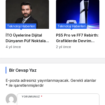
Coupe Tanıtıldı!
Teknoloji Haberleri
Teknoloji Haberleri
İTO Üyelerine Dijital
PS5 Pro ve FF7 Rebirth:
Dünyanın Püf Noktaları
Grafiklerde Devrim
Anlatıldı
Yapan Yenilikler
4 yıl önce
2 yıl önce
Bir Cevap Yaz
E-posta adresiniz yayınlanmayacak.
Gerekli alanlar
*
ile işaretlenmişlerdir
YORUMUNUZ
*