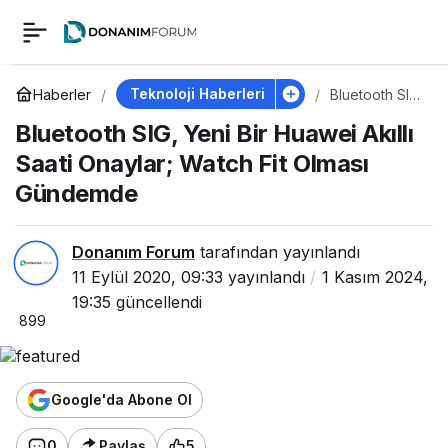
Bluetooth SIG, Yeni
0
Bir Huawei Akıllı Saati
Teknoloji Haberleri
Haberler
Bluetooth SIG,
Yeni Bir
Bluetooth SIG, Yeni Bir Huawei Akıllı
Huawei Akıllı
Onaylar; Watch Fit
Saati Onaylar;
Saati Onaylar; Watch Fit Olması
Watch Fit
Olması
Gündemde
Olması Gündemde
Gündemde
Donanım Forum
tarafından yayınlandı
11 Eylül 2020, 09:33
yayınlandı
1 Kasım 2024,
19:35
güncellendi
899
Google'da Abone Ol
0
Paylaş
5