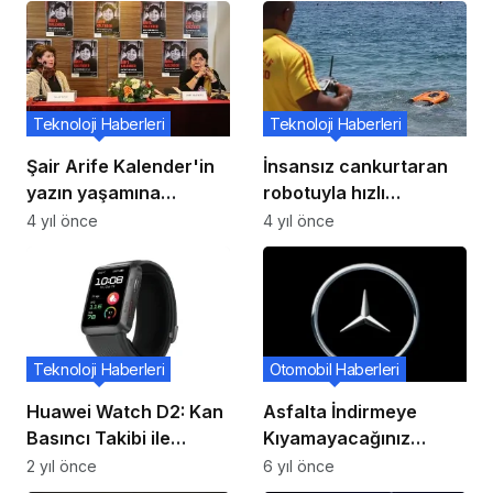
Teknoloji Haberleri
Teknoloji Haberleri
Şair Arife Kalender'in
İnsansız cankurtaran
yazın yaşamına
robotuyla hızlı
yolculuk
müdahale
4 yıl önce
4 yıl önce
Teknoloji Haberleri
Otomobil Haberleri
Huawei Watch D2: Kan
Asfalta İndirmeye
Basıncı Takibi ile
Kıyamayacağınız
Eylülde Gelebilir
Otomobil 2021
2 yıl önce
6 yıl önce
Mercedes-AMG GT