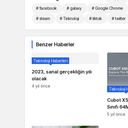
# facebook
# galaxy
# Google Chrome
# steam
# Teknoloji
# tiktok
# twitter
Benzer Haberler
Teknoloji Haberleri
2023, sanal gerçekliğin yılı
olacak
4 yıl önce
Teknoloji 
Cubot X5
Sınıfı 64
Resmiyet
5 yıl önce