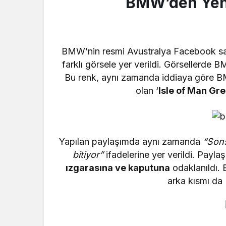
BMW’den Yeni 
BMW’nin resmi Avustralya Facebook sa
farklı görsele yer verildi. Görsellerd
Bu renk, aynı zamanda iddiaya göre B
olan ‘
Isle of Man Gre
Yapılan paylaşımda aynı zamanda
“
Sons
bitiyor”
ifadelerine yer verildi. Pay
ızgarasına ve kaputuna
odaklanıldı. B
arka kısmı da