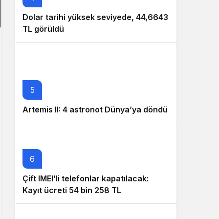
Dolar tarihi yüksek seviyede, 44,6643
TL görüldü
5
Artemis II: 4 astronot Dünya’ya döndü
6
Çift IMEI’li telefonlar kapatılacak:
Kayıt ücreti 54 bin 258 TL