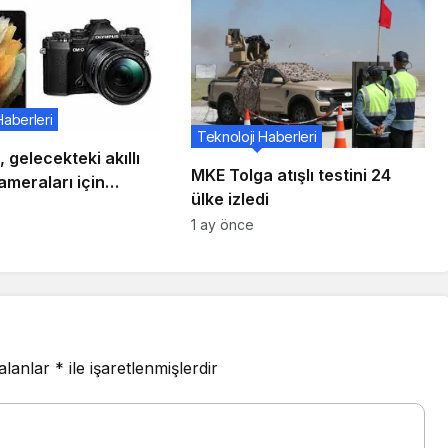
Haberleri
Teknoloji Haberleri
gelecekteki akıllı
MKE Tolga atışlı testini 24
ameraları için
ülke izledi
le ortak olacağına
1 ay önce
entiler
 alanlar
*
ile işaretlenmişlerdir