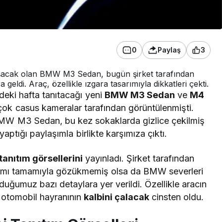
0
Paylaş
3
şacak olan BMW M3 Sedan, bugün şirket tarafından
 geldi. Araç, özellikle ızgara tasarımıyla dikkatleri çekti.
ki hafta tanıtacağı yeni
BMW M3 Sedan
ve
M4
ok casus kameralar tarafından görüntülenmişti.
BMW M3 Sedan, bu kez sokaklarda gizlice çekilmiş
aptığı paylaşımla birlikte karşımıza çıktı.
tanıtım görsellerini
yayınladı. Şirket tarafından
arımı tamamıyla gözükmemiş olsa da BMW severleri
uğumuz bazı detaylara yer verildi. Özellikle aracın
 otomobil hayranının
kalbini çalacak
cinsten oldu.