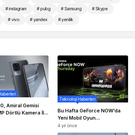
# instagram
# pubg
# Samsung
# Skype
# vivo
# yandex
# yenilik
Haberleri
Teknoloji Haberleri
0, Amiral Gemisi
Bu Hafta GeForce NOW’da
MP Dörtlü Kamera İle
Yeni Mobil Oyun
 Kazandı
Kontrolleriyle Harekete Geçin
4 yıl önce