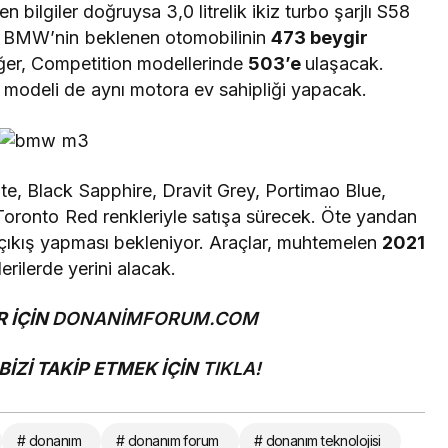
lgiler doğruysa 3,0 litrelik ikiz turbo şarjlı S58
, BMW’nin beklenen otomobilinin
473 beygir
ğer, Competition modellerinde
503’e
ulaşacak.
deli de aynı motora ev sahipliği yapacak.
te, Black Sapphire, Dravit Grey, Portimao Blue,
Toronto Red renkleriyle satışa sürecek. Öte yandan
çıkış yapması bekleniyor. Araçlar, muhtemelen
2021
erilerde yerini alacak.
 İÇİN
DONANİMFORUM.COM
İZİ TAKİP ETMEK İÇİN
TIKLA!
# donanım
# donanım forum
# donanım teknolojisi