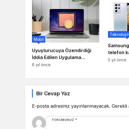
Teknoloji 
Mobil
Samsung, 
Uyuşturucuya Özendirdiği
telefon k
İddia Edilen Uygulama
Olympus i
5 yıl önce
Appstore’a Geri Geldi
6 yıl önce
dair söyl
Bir Cevap Yaz
E-posta adresiniz yayınlanmayacak.
Gerekli
YORUMUNUZ
*