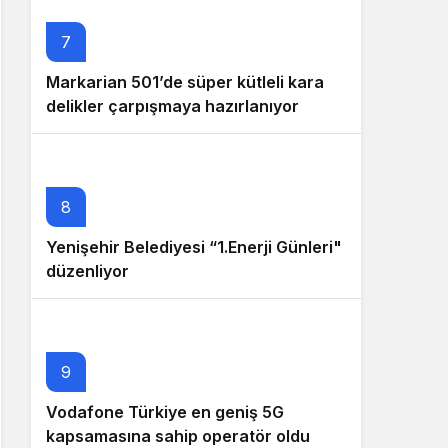
7
Markarian 501’de süper kütleli kara
delikler çarpışmaya hazırlanıyor
8
Yenişehir Belediyesi “1.Enerji Günleri"
düzenliyor
9
Vodafone Türkiye en geniş 5G
kapsamasına sahip operatör oldu