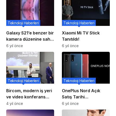
Teknoloji Haberleri
Teknoloji Haberleri
Galaxy S21’e benzer bir
Xiaomi Mi TV Stick
kamera düzenine sahip
Tanıtıldı!
bu harika Samsung
6 yıl önce
6 yıl önce
Galaxy Z Flip3
Konseptine göz atın
Teknoloji Haberleri
Teknoloji Haberleri
Bircom, modern iş yeri
OnePlus Nord Açık
ve video konferans
Satış Tarihi
çözümlerini tanıttı
Hindistan’da 6
4 yıl önce
6 yıl önce
Ağustos’ta Gerçekleşti