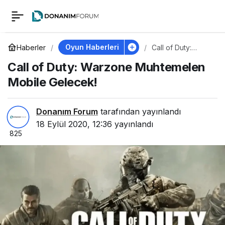
Call of Duty: Warzone
0
Muhtemelen Mobile
Oyun Haberleri
Haberler
Call of Duty:
Warzone
Call of Duty: Warzone Muhtemelen
Muhtemelen
Gelecek!
Mobile Gelecek!
Mobile Gelecek!
Donanım Forum
tarafından yayınlandı
18 Eylül 2020, 12:36
yayınlandı
825