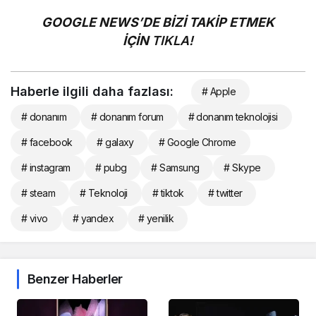
GOOGLE NEWS’DE BİZİ TAKİP ETMEK
İÇİN
TIKLA!
Haberle ilgili daha fazlası:
# Apple
# donanım
# donanım forum
# donanım teknolojisi
# facebook
# galaxy
# Google Chrome
# instagram
# pubg
# Samsung
# Skype
# steam
# Teknoloji
# tiktok
# twitter
# vivo
# yandex
# yenilik
Benzer Haberler