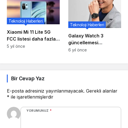
Teknoloji Haberleri
Teknoloji Haberleri
Xiaomi Mi 11 Lite 5G
Galaxy Watch 3
FCC listesi daha fazla
güncellemesi
özelliği ortaya koyuyor
5 yıl önce
SmartThings Find
6 yıl önce
Uygulamasını ekliyor
Bir Cevap Yaz
E-posta adresiniz yayınlanmayacak.
Gerekli alanlar
*
ile işaretlenmişlerdir
YORUMUNUZ
*