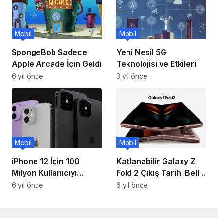
Mobil
Mobil
SpongeBob Sadece
Yeni Nesil 5G
Apple Arcade İçin Geldi
Teknolojisi ve Etkileri
6 yıl önce
3 yıl önce
Mobil
Mobil
iPhone 12 İçin 100
Katlanabilir Galaxy Z
Milyon Kullanıcıyı
Fold 2 Çıkış Tarihi Belli
Kapsayan İddia!
Oldu!
6 yıl önce
6 yıl önce