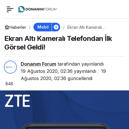
Ekran Altı Kameralı
0
Telefondan İlk Görsel
Mobil
Haberler
Ekran Altı Kameralı
Telefondan İlk Görsel Geldi!
Ekran Altı Kameralı Telefondan İlk
Geldi!
Görsel Geldi!
Donanım Forum
tarafından yayınlandı
19 Ağustos 2020, 02:36
yayınlandı
19
Ağustos 2020, 02:36
güncellendi
846