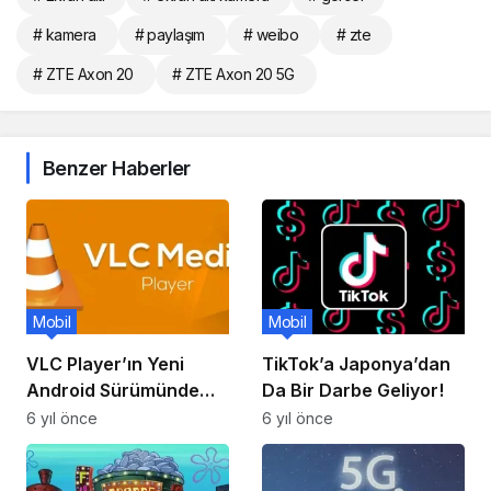
# kamera
# paylaşım
# weibo
# zte
# ZTE Axon 20
# ZTE Axon 20 5G
Benzer Haberler
Mobil
Mobil
VLC Player’ın Yeni
TikTok’a Japonya’dan
Android Sürümünde
Da Bir Darbe Geliyor!
Uygulamaya
6 yıl önce
6 yıl önce
Navigasyon Çubuğu
Getirdi