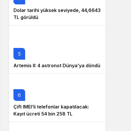
Dolar tarihi yüksek seviyede, 44,6643
TL görüldü
5
Artemis II: 4 astronot Dünya’ya döndü
6
Çift IMEI’li telefonlar kapatılacak:
Kayıt ücreti 54 bin 258 TL