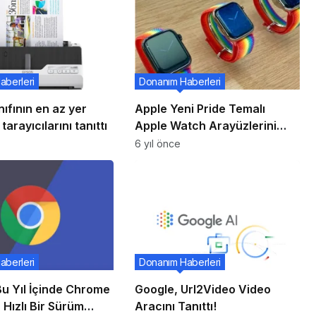
aberleri
Donanım Haberleri
nıfının en az yer
Apple Yeni Pride Temalı
arayıcılarını tanıttı
Apple Watch Arayüzlerini
Tanıttı
6 yıl önce
aberleri
Donanım Haberleri
Bu Yıl İçinde Chrome
Google, Url2Video Video
 Hızlı Bir Sürüm
Aracını Tanıttı!