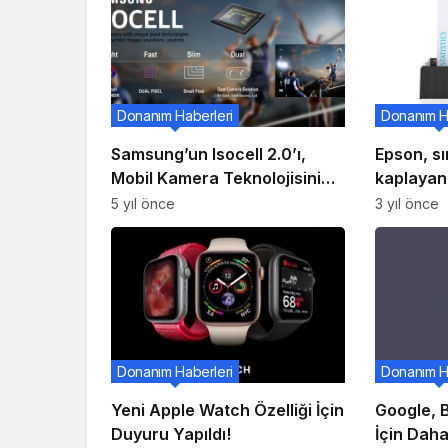
Donanım Haberleri
Donanım H
Samsung’un Isocell 2.0’ı,
Epson, sı
Mobil Kamera Teknolojisini
kaplayan t
İleriye Taşıyor
5 yıl önce
3 yıl önce
Donanım Haberleri
Donanım H
Yeni Apple Watch Özelliği İçin
Google, 
Duyuru Yapıldı!
İçin Daha