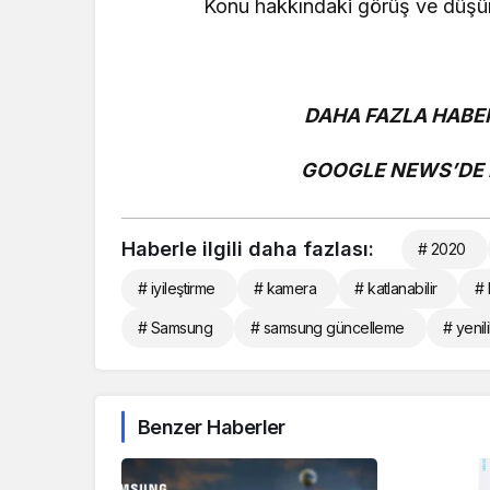
Konu hakkındaki görüş ve düşünce
DAHA FAZLA HABER
GOOGLE NEWS’DE B
Haberle ilgili daha fazlası:
# 2020
# iyileştirme
# kamera
# katlanabilir
# 
# Samsung
# samsung güncelleme
# yenil
Benzer Haberler