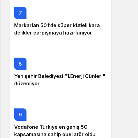
7
Markarian 501’de süper kütleli kara
delikler çarpışmaya hazırlanıyor
8
Yenişehir Belediyesi “1.Enerji Günleri"
düzenliyor
9
Vodafone Türkiye en geniş 5G
kapsamasına sahip operatör oldu