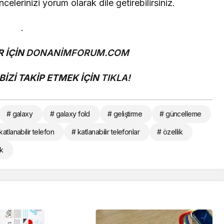
lerinizi yorum olarak dile getirebilirsiniz.
.
 İÇİN
DONANİMFORUM.COM
İZİ TAKİP ETMEK İÇİN
TIKLA!
# galaxy
# galaxy fold
# geliştirme
# güncelleme
katlanabilir telefon
# katlanabilir telefonlar
# özellik
ik