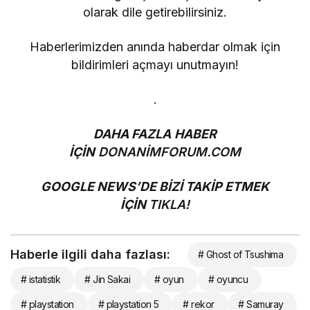
olarak dile getirebilirsiniz.
Haberlerimizden anında haberdar olmak için
bildirimleri açmayı unutmayın!
.
DAHA FAZLA HABER
İÇİN
DONANİMFORUM.COM
GOOGLE NEWS’DE BİZİ TAKİP ETMEK
İÇİN
TIKLA!
Haberle ilgili daha fazlası:
# Ghost of Tsushima
# istatistik
# Jin Sakai
# oyun
# oyuncu
# playstation
# playstation 5
# rekor
# Samuray