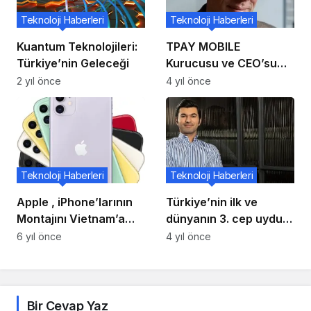
Teknoloji Haberleri
Teknoloji Haberleri
Kuantum Teknolojileri:
TPAY MOBILE
Türkiye’nin Geleceği
Kurucusu ve CEO’su
Sahar Salama, CEO
2 yıl önce
4 yıl önce
görevini bırakarak
Grup Yönetim Kurulu
Başkanlığı görevine
geldi
Teknoloji Haberleri
Teknoloji Haberleri
Apple , iPhone’larının
Türkiye’nin ilk ve
Montajını Vietnam’a
dünyanın 3. cep uydu
Getirmeyi Düşünüyor
ağı girişimi Hello
6 yıl önce
4 yıl önce
Olabilir
Space, uzaya gitmek
için hazırlanıyor!
Bir Cevap Yaz