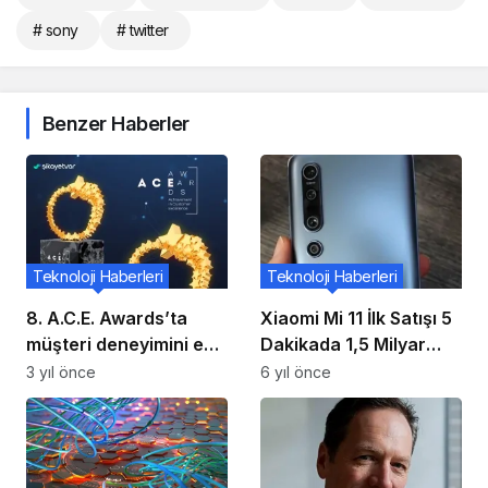
# sony
# twitter
Benzer Haberler
Teknoloji Haberleri
Teknoloji Haberleri
8. A.C.E. Awards’ta
Xiaomi Mi 11 İlk Satışı 5
müşteri deneyimini en
Dakikada 1,5 Milyar
iyi yöneten markalar
Yuan’ı Aştı !
3 yıl önce
6 yıl önce
ödüllerine kavuştu