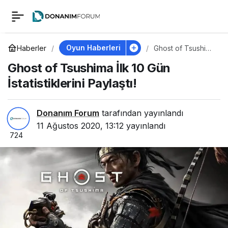
Ghost of Tsushima İlk
0
10 Gün İstatistiklerini
Oyun Haberleri
Haberler
Ghost of Tsushima
İlk 10 Gün
Ghost of Tsushima İlk 10 Gün
İstatistiklerini
Paylaştı!
Paylaştı!
İstatistiklerini Paylaştı!
Donanım Forum
tarafından yayınlandı
11 Ağustos 2020, 13:12
yayınlandı
724