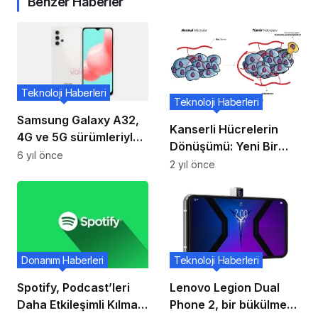
Benzer Haberler
Teknoloji Haberleri
Teknoloji Haberleri
Samsung Galaxy A32,
Kanserli Hücrelerin
4G ve 5G sürümleriyle
Dönüşümü: Yeni Bir
gelebilir !
6 yıl önce
Tedavi Yöntemi
2 yıl önce
Donanım Haberleri
Teknoloji Haberleri
Spotify, Podcast’leri
Lenovo Legion Dual
Daha Etkileşimli Kılmak
Phone 2, bir bükülme