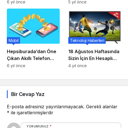
İçin Anket Özelliğini
testi sırasında hafif
6 yıl önce
5 yıl önce
Test Ediyor!
basınç altında ikiye
oturur
Mobil
Teknoloji Haberleri
Hepsiburada’dan Öne
18 Ağustos Haftasında
Çıkan Akıllı Telefon
Sizin İçin En Hesaplı
İndirimlerini Derledik!
Teknolojik Ürünler
6 yıl önce
4 yıl önce
Bir Cevap Yaz
E-posta adresiniz yayınlanmayacak.
Gerekli alanlar
*
ile işaretlenmişlerdir
YORUMUNUZ
*