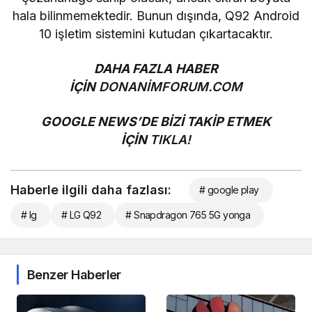
hala bilinmemektedir. Bunun dışında, Q92 Android
10 işletim sistemini kutudan çıkartacaktır.
DAHA FAZLA HABER
İÇİN
DONANİMFORUM.COM
GOOGLE NEWS’DE BİZİ TAKİP ETMEK
İÇİN
TIKLA!
Haberle ilgili daha fazlası:
# google play
# lg
# LG Q92
# Snapdragon 765 5G yonga
Benzer Haberler