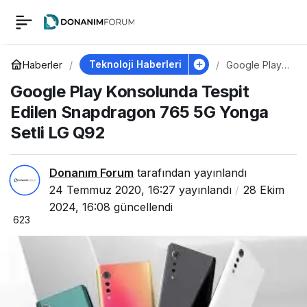
Google Play
0
Konsolunda Tespit
Teknoloji Haberleri
Haberler
Google Play
Konsolunda
Google Play Konsolunda Tespit
Tespit Edilen
Edilen Snapdragon
Snapdragon
Edilen Snapdragon 765 5G Yonga
765 5G
Yonga Setli
Setli LG Q92
765 5G Yonga Setli
LG Q92
LG Q92
Donanım Forum
tarafından yayınlandı
24 Temmuz 2020, 16:27
yayınlandı
28 Ekim
2024, 16:08
güncellendi
623