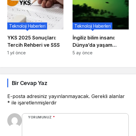
Teknoloji Haberleri
Teknoloji Haberleri
YKS 2025 Sonuçları:
İngiliz bilim insanı:
Tercih Rehberi ve SSS
Dünya’da yaşam
uzaylılar başlatmış
1 yıl önce
5 ay önce
olabilir
Bir Cevap Yaz
E-posta adresiniz yayınlanmayacak.
Gerekli alanlar
*
ile işaretlenmişlerdir
YORUMUNUZ
*