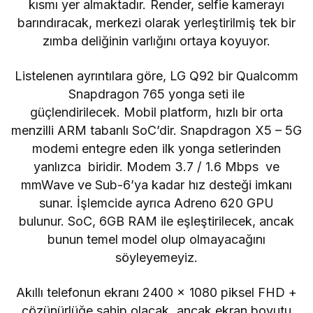
kısmı yer almaktadır. Render, selfie kamerayı
barındıracak, merkezi olarak yerleştirilmiş tek bir
zımba deliğinin varlığını ortaya koyuyor.
Listelenen ayrıntılara göre, LG Q92 bir Qualcomm
Snapdragon 765 yonga seti ile
güçlendirilecek. Mobil platform, hızlı bir orta
menzilli ARM tabanlı SoC’dir. Snapdragon X5 – 5G
modemi entegre eden ilk yonga setlerinden
yanlızca biridir. Modem 3.7 / 1.6 Mbps ve
mmWave ve Sub-6’ya kadar hız desteği imkanı
sunar. İşlemcide ayrıca Adreno 620 GPU
bulunur. SoC, 6GB RAM ile eşleştirilecek, ancak
bunun temel model olup olmayacağını
söyleyemeyiz.
Akıllı telefonun ekranı 2400 x 1080 piksel FHD +
çözünürlüğe sahip olacak, ancak ekran boyutu