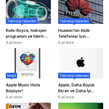
Teknoloji Haberleri
Teknoloji Haberleri
Rolls-Royce, hidrojen
Huawei’nin Akıllı
programını ve hibrit-
Telefonlar İçin
elektrik
HarmonyOS 2.0’ı
4 yıl önce
6 yıl önce
araştırmalarındaki
Android Uygulamaları
gelişmeleri duyurdu.
Desteği Alıyor
Mobil
Teknoloji Haberleri
Apple Music Hızla
Apple, Daha Büyük
Büyüyor!
Ekran ve Daha İyi
Yonga Setine Sahip
6 yıl önce
6 yıl önce
Olmak İçin 2021’de
Kullanıma Sunacak