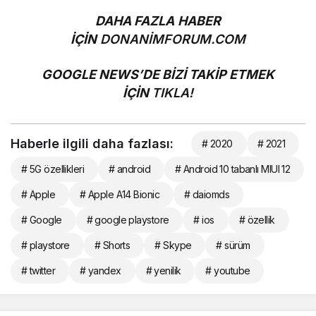
DAHA FAZLA HABER
İÇİN
DONANİMFORUM.COM
GOOGLE NEWS’DE BİZİ TAKİP ETMEK
İÇİN
TIKLA!
Haberle ilgili daha fazlası:
# 2020
# 2021
# 5G özellikleri
# android
# Android 10 tabanlı MIUI 12
# Apple
# Apple A14 Bionic
# daiomds
# Google
# google playstore
# ios
# özellik
# playstore
# Shorts
# Skype
# sürüm
# twitter
# yandex
# yenilik
# youtube