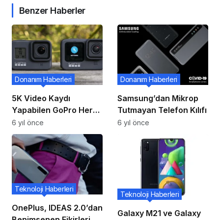
Benzer Haberler
Donanım Haberleri
Donanım Haberleri
5K Video Kaydı
Samsung’dan Mikrop
Yapabilen GoPro Hero
Tutmayan Telefon Kılıfı
9 Black Tanıtıldı: İşte
6 yıl önce
6 yıl önce
Fiyatı ve Özellikleri!
Teknoloji Haberleri
Teknoloji Haberleri
OnePlus, IDEAS 2.0’dan
Galaxy M21 ve Galaxy
Benimsenen Fikirleri