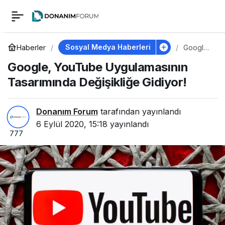
Google, YouTube
0
Uygulamasının
Sosyal Medya Haberleri
Haberler
Google,
YouTub
Google, YouTube Uygulamasının
e
Tasarımında
Uygulam
Tasarımında Değişikliğe Gidiyor!
asının
Tasarımı
Değişikliğe Gidiyor!
nda
Değişikli
Donanım Forum
tarafından yayınlandı
ğe
6 Eylül 2020, 15:18
yayınlandı
Gidiyor!
777