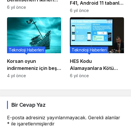
F41, Android 11 tabanlı
Listeler: FPS Sayacı,
6 yıl önce
One UI Core 3.0
6 yıl önce
Gerçek Siyah Karanlık
güncellemesine sahip
Mod ve Daha Fazlası
Teknoloji Haberleri
Teknoloji Haberleri
Korsan oyun
HES Kodu
indirmemeniz için beş
Alamayanlara Kötü
neden
Haberler Var
4 yıl önce
6 yıl önce
Bir Cevap Yaz
E-posta adresiniz yayınlanmayacak.
Gerekli alanlar
*
ile işaretlenmişlerdir