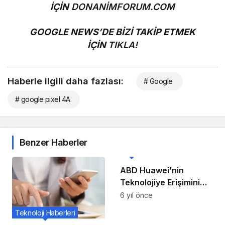
İÇİN
DONANİMFORUM.COM
GOOGLE NEWS’DE BİZİ TAKİP ETMEK
İÇİN
TIKLA!
Haberle ilgili daha fazlası:
# Google
# google pixel 4A
Benzer Haberler
Mobil
ABD Huawei’nin
Teknolojiye Erişimini
Kısıtladı.
6 yıl önce
Teknoloji Haberleri