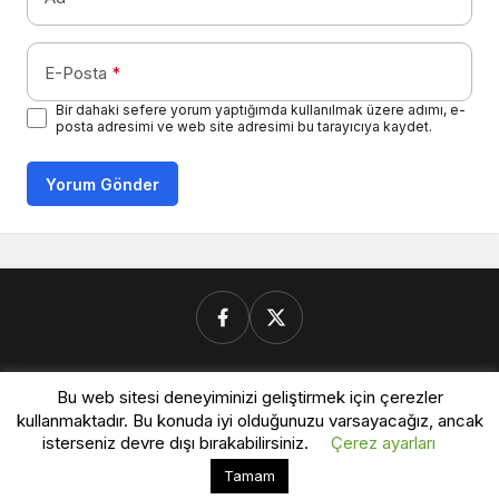
E-Posta
*
Bir dahaki sefere yorum yaptığımda kullanılmak üzere adımı, e-
posta adresimi ve web site adresimi bu tarayıcıya kaydet.
Yorum Gönder
Donanimforum.com
Bu web sitesi deneyiminizi geliştirmek için çerezler
kullanmaktadır. Bu konuda iyi olduğunuzu varsayacağız, ancak
isterseniz devre dışı bırakabilirsiniz.
Çerez ayarları
© Telif Hakkı 2026, Tüm Hakları Saklıdır.
Bu web sitesinde en iyi deneyimi yaşamanızı sağlamak
Tamam
Kabul
için çerezler kullanılmaktadır.