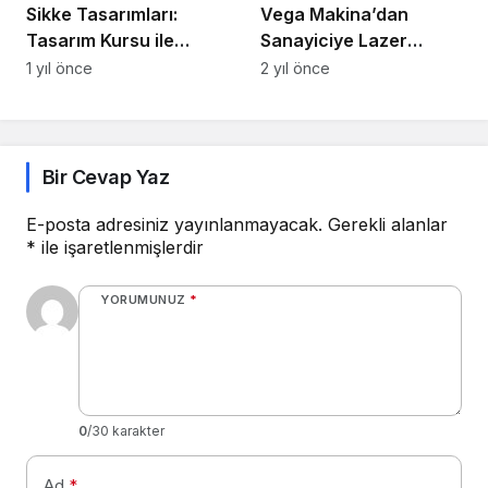
Sikke Tasarımları:
Vega Makina’dan
Tasarım Kursu ile
Sanayiciye Lazer
Yenilikçi Bir Proje
Kaynak Robot Hücresi
1 yıl önce
2 yıl önce
Bir Cevap Yaz
E-posta adresiniz yayınlanmayacak.
Gerekli alanlar
*
ile işaretlenmişlerdir
YORUMUNUZ
*
0
/30 karakter
Ad
*