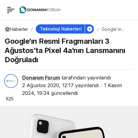
Google’ın Resmi
0
Fragmanları 3
Teknoloji Haberleri
Haberler
Google’ın
Resmi
Google’ın Resmi Fragmanları 3
Fragmanları 3
Ağustos’ta Pixel
Ağustos’ta
Ağustos’ta Pixel 4a’nın Lansmanını
Pixel 4a’nın
Lansmanını
Doğruladı
4a’nın Lansmanını
Doğruladı
Doğruladı
Donanım Forum
tarafından yayınlandı
2 Ağustos 2020, 12:17
yayınlandı
1 Kasım
2024, 19:34
güncellendi
625