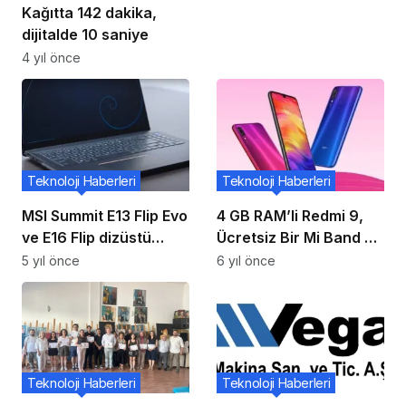
Kağıtta 142 dakika,
dijitalde 10 saniye
4 yıl önce
Teknoloji Haberleri
Teknoloji Haberleri
MSI Summit E13 Flip Evo
4 GB RAM’li Redmi 9,
ve E16 Flip dizüstü
Ücretsiz Bir Mi Band 4
bilgisayarlar kurumsal
İle Birlikte Verilen 149
5 yıl önce
6 yıl önce
kullanıcılar için
Sterlinle İngiltere’yi
üretilmiştir
Vurdu!
Teknoloji Haberleri
Teknoloji Haberleri