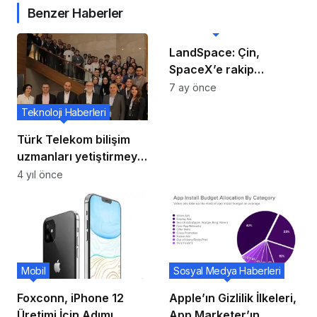
Benzer Haberler
Teknoloji Haberleri
LandSpace: Çin,
SpaceX’e rakip
yeniden kullanılabilir
7 ay önce
roket hedefliyor
Teknoloji Haberleri
Türk Telekom bilişim
uzmanları yetiştirmeye
devam ediyor
4 yıl önce
Mobil
Sosyal Medya Haberleri
Foxconn, iPhone 12
Apple’ın Gizlilik İlkeleri,
Üretimi İçin Adımı
App Marketer’ın