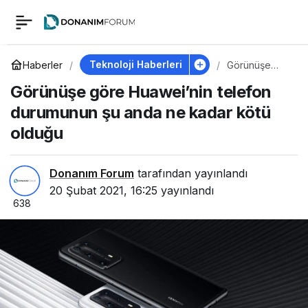
Görünüşe göre
0
Huawei’nin telefon
Teknoloji Haberleri
Haberler
Görünüşe
göre
Görünüşe göre Huawei’nin telefon
Huawei’nin
durumunun şu anda
telefon
durumunun şu anda ne kadar kötü
durumunun şu
anda ne
olduğu
ne kadar kötü olduğu
kadar kötü
olduğu
Donanım Forum
tarafından yayınlandı
20 Şubat 2021, 16:25
yayınlandı
638