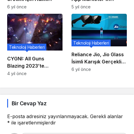
Atıyor!
Android’e Geçişini
6 yıl önce
5 yıl önce
Başlatıyor
Teknoloji Haberleri
Teknoloji Haberleri
Reliance Jio, Jio Glass
CYGNI: All Guns
İsimli Karışık Gerçeklik
Blazing 2023’te
Gözlüklerini Duyurdu!!
6 yıl önce
Playstation5, Xbox
4 yıl önce
Series X|S ve Steam’e
Geliyor!
Bir Cevap Yaz
E-posta adresiniz yayınlanmayacak.
Gerekli alanlar
*
ile işaretlenmişlerdir