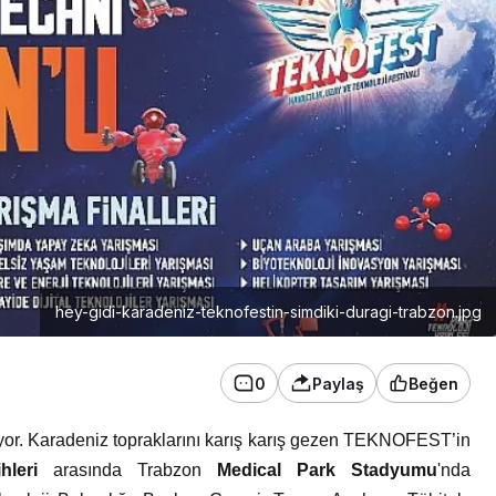
hey-gidi-karadeniz-teknofestin-simdiki-duragi-trabzon.jpg
0
Paylaş
Beğen
or. Karadeniz topraklarını karış karış gezen TEKNOFEST’in
hleri
arasında Trabzon
Medical Park Stadyumu
'nda