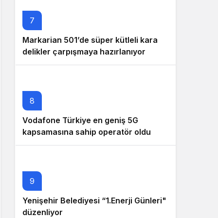
7
Markarian 501’de süper kütleli kara
delikler çarpışmaya hazırlanıyor
8
Vodafone Türkiye en geniş 5G
kapsamasına sahip operatör oldu
9
Yenişehir Belediyesi “1.Enerji Günleri"
düzenliyor