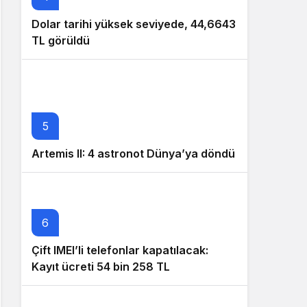
Dolar tarihi yüksek seviyede, 44,6643
TL görüldü
5
Artemis II: 4 astronot Dünya’ya döndü
6
Çift IMEI’li telefonlar kapatılacak:
Kayıt ücreti 54 bin 258 TL