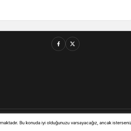
© Telif Hakkı 2026, Tüm Hakları Saklıdır.
nmaktadır. Bu konuda iyi olduğunuzu varsayacağız, ancak isterseniz d
diki Durağı Trabzon