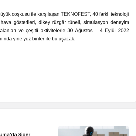
n büyük coşkusu ile karşılaşan TEKNOFEST, 4
0 farklı teknoloji
 hava gösterileri, dikey rüzgâr tüneli, simülasyon deneyim
k alanları ve çeşitli aktivitelerle 30 Ağustos – 4 Eylül 2022
nı’nda
yine yüz binler ile
buluşacak.
Haberleri
uma’da Siber