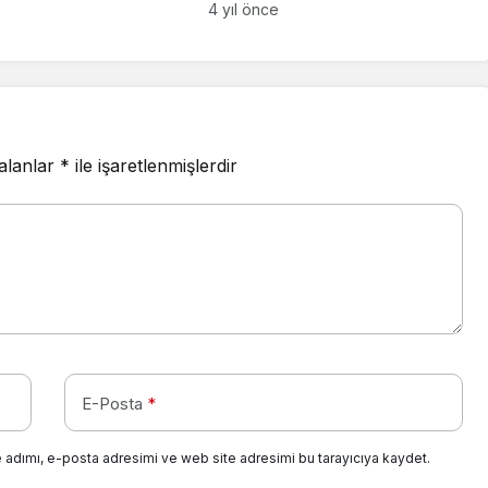
rde “Okula Dönüş”
4 yıl önce
ası
 alanlar
*
ile işaretlenmişlerdir
E-Posta
*
 adımı, e-posta adresimi ve web site adresimi bu tarayıcıya kaydet.