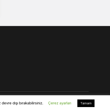
evre dışı bırakabilirsiniz.
Çerez ayarları
Tamam
Normal (100%)
0