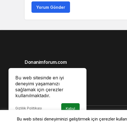
Yorum Gönder
Donanimforum.com
Hakkımızda
Bu web sitesinde en iyi
Gizlilik İlkeleri
deneyimi yaşamanızı
sağlamak için çerezler
Reklam
kullanılmaktadır.
İletişim
Gizlilik Politikası
Kabul
Bu web sitesi deneyiminizi geliştirmek için çerezler kulla
Hey Gidi Karadeniz! Teknofest’in Şim