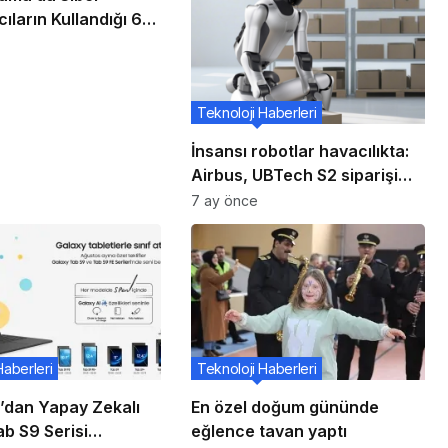
cıların Kullandığı 6
Karşı 7 Öneri
Teknoloji Haberleri
İnsansı robotlar havacılıkta:
Airbus, UBTech S2 siparişi
verdi
7 ay önce
Haberleri
Teknoloji Haberleri
dan Yapay Zekalı
En özel doğum gününde
b S9 Serisi
eğlence tavan yaptı