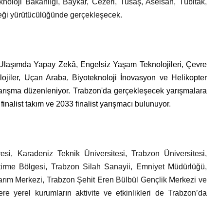
knoloji Bakanlığı, Baykar, Cezeri, Tusaş, Aselsan, Tübitak,
ği yürütücülüğünde gerçekleşecek.
aşımda Yapay Zekâ, Engelsiz Yaşam Teknolojileri, Çevre
olojiler, Uçan Araba, Biyoteknoloji İnovasyon ve Helikopter
arışma düzenleniyor. Trabzon'da gerçekleşecek yarışmalara
inalist takım ve 2033 finalist yarışmacı bulunuyor.
esi, Karadeniz Teknik Üniversitesi, Trabzon Üniversitesi,
ştirme Bölgesi, Trabzon Silah Sanayii, Emniyet Müdürlüğü,
sarım Merkezi, Trabzon Şehit Eren Bülbül Gençlik Merkezi ve
e yerel kurumların aktivite ve etkinlikleri de Trabzon’da