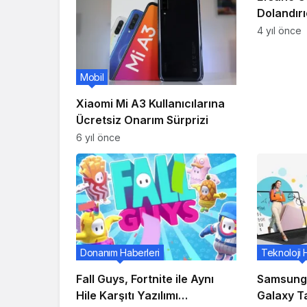
Dolandırı
Yönteme 
4 yıl önce
Mobil
Xiaomi Mi A3 Kullanıcılarına
Ücretsiz Onarım Sürprizi
6 yıl önce
Donanım Haberleri
Teknoloji 
Fall Guys, Fortnite ile Aynı
Samsung’
Hile Karşıtı Yazılımı
Galaxy Ta