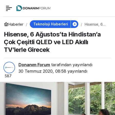
Hisense, 6
0
Ağustos’ta
Teknoloji Haberleri
Haberler
Hisense, 6
Ağustos’ta
Hisense, 6 Ağustos’ta Hindistan’a
Hindistan’a
Hindistan’a Çok
Çok Çeşitli
Çok Çeşitli QLED ve LED Akıllı
QLED ve LED
Akıllı TV’lerle
TV’lerle Girecek
Çeşitli QLED ve LED
Girecek
Akıllı TV’lerle Girecek
Donanım Forum
tarafından yayınlandı
30 Temmuz 2020, 08:58
yayınlandı
587