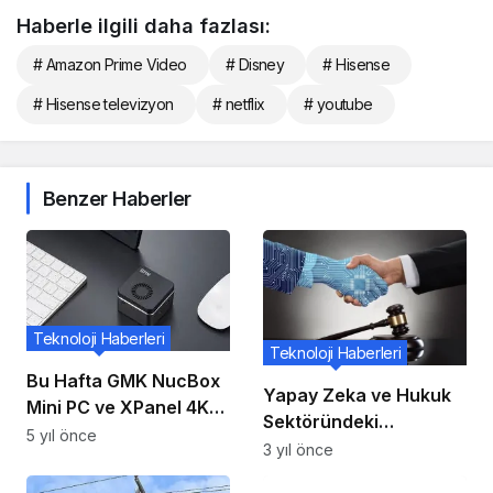
Haberle ilgili daha fazlası:
# Amazon Prime Video
# Disney
# Hisense
# Hisense televizyon
# netflix
# youtube
Benzer Haberler
Teknoloji Haberleri
Teknoloji Haberleri
Bu Hafta GMK NucBox
Yapay Zeka ve Hukuk
Mini PC ve XPanel 4K
Sektöründeki
Harici Monitörde 25 ila
5 yıl önce
Uygulama Potansiyeli
3 yıl önce
40 $ İNDİRİM kazanın!