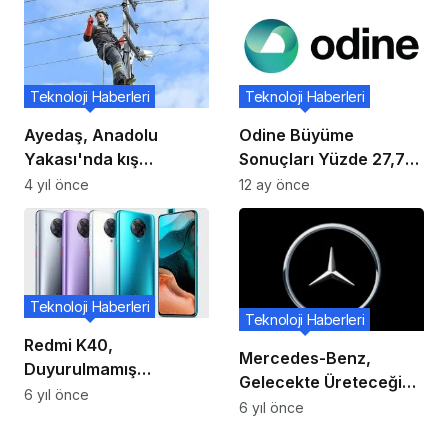
Teknoloji Haberleri
Teknoloji Haberleri
Ayedaş, Anadolu
Odine Büyüme
Yakası'nda kış
Sonuçları Yüzde 27,7
hazırlıklarını tüm
Artış Gösterdi
4 yıl önce
12 ay önce
gücüyle sürdürüyor
Teknoloji Haberleri
Teknoloji Haberleri
Redmi K40,
Mercedes-Benz,
Duyurulmamış
Gelecekte Üreteceği
Snapdragon Yonga Seti
6 yıl önce
Elektrikli Scooterını
6 yıl önce
Yüzeyiyle
Duyurdu!
Destekleniyor.