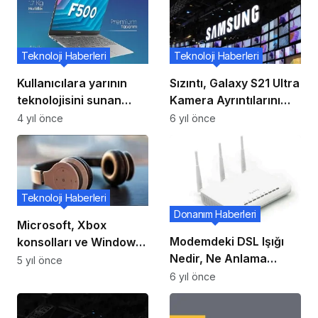
Teknoloji Haberleri
Teknoloji Haberleri
Kullanıcılara yarının
Sızıntı, Galaxy S21 Ultra
teknolojisini sunan
Kamera Ayrıntılarını
Casper Nirvana F500
Ortaya Koyuyor: Yeni
4 yıl önce
6 yıl önce
tanıtıldı
108MP Sensör, ToF
Sensörü Kaldırıldı
Teknoloji Haberleri
Donanım Haberleri
Microsoft, Xbox
Modemdeki DSL Işığı
konsolları ve Windows
Nedir, Ne Anlama
PC’ler için 99 $ ‘lık
5 yıl önce
Gelir?
Xbox Kablosuz
6 yıl önce
Kulaklığını duyurdu