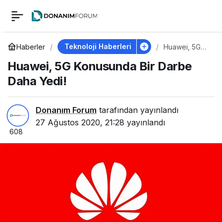
Huawei, 5G
0
Konusunda Bir Darbe
Teknoloji Haberleri
Haberler
Huawei, 5G
Konusunda
Huawei, 5G Konusunda Bir Darbe
Bir Darbe
Daha Yedi!
Daha Yedi!
Daha Yedi!
Donanım Forum
tarafından yayınlandı
27 Ağustos 2020, 21:28
yayınlandı
608