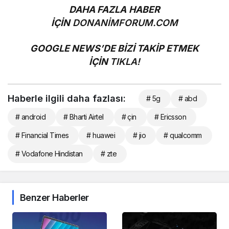
DAHA FAZLA HABER
İÇİN
DONANİMFORUM.COM
GOOGLE NEWS’DE BİZİ TAKİP ETMEK
İÇİN
TIKLA!
Haberle ilgili daha fazlası:
# 5g
# abd
# android
# Bharti Airtel
# çin
# Ericsson
# Financial Times
# huawei
# jio
# qualcomm
# Vodafone Hindistan
# zte
Benzer Haberler