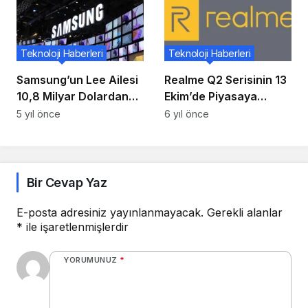
Teknoloji Haberleri
Teknoloji Haberleri
Samsung’un Lee Ailesi
Realme Q2 Serisinin 13
10,8 Milyar Dolardan
Ekim’de Piyasaya
Fazla Miras Vergisi
Çıkması Resmen
5 yıl önce
6 yıl önce
Ödeyecek
Onaylandı
Bir Cevap Yaz
E-posta adresiniz yayınlanmayacak.
Gerekli alanlar
*
ile işaretlenmişlerdir
YORUMUNUZ
*