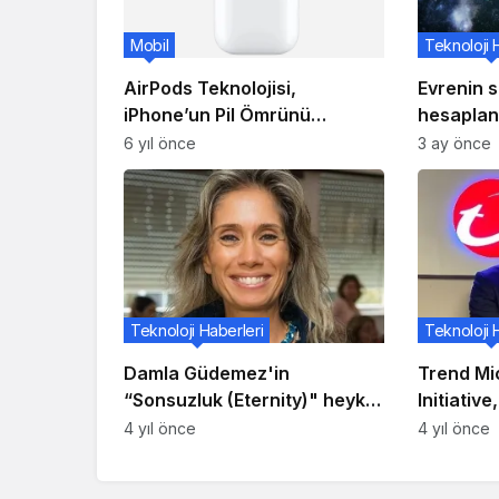
Mobil
Teknoloji 
AirPods Teknolojisi,
Evrenin 
iPhone’un Pil Ömrünü
hesaplan
Uzatabilir Mi?
33,3 mily
6 yıl önce
3 ay önce
Teknoloji Haberleri
Teknoloji 
Damla Güdemez'in
Trend Mi
“Sonsuzluk (Eternity)" heykel
Initiativ
sergisi ART212'de açılıyor
siber güv
4 yıl önce
4 yıl önce
açıklamal
güçlendir