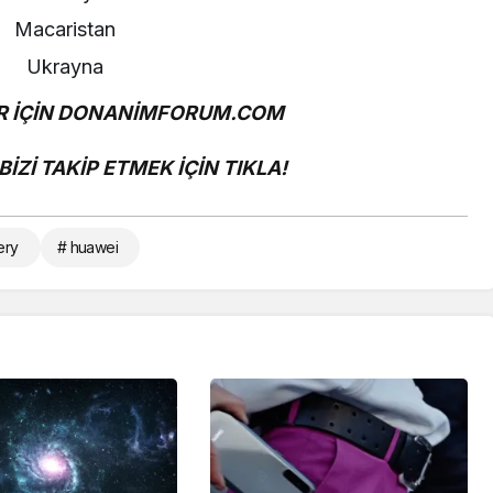
Macaristan
Ukrayna
 İÇİN
DONANİMFORUM.COM
İZİ TAKİP ETMEK İÇİN
TIKLA!
ery
# huawei