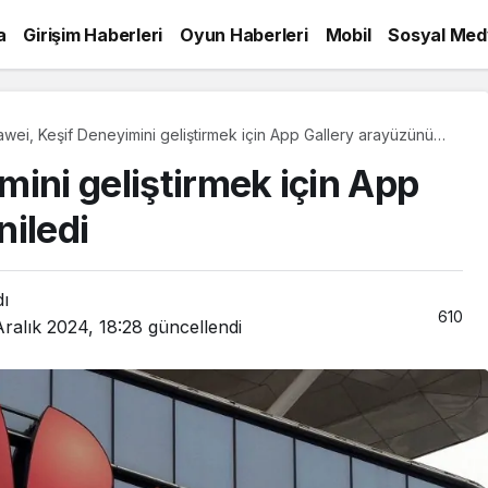
a
Girişim Haberleri
Oyun Haberleri
Mobil
Sosyal Med
wei, Keşif Deneyimini geliştirmek için App Gallery arayüzünü
iledi
ini geliştirmek için App
niledi
dı
610
Aralık 2024, 18:28
güncellendi