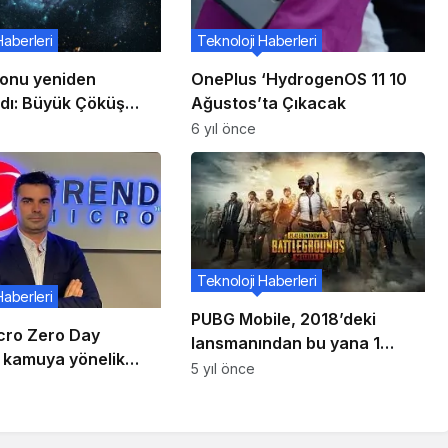
Haberleri
Teknoloji Haberleri
sonu yeniden
OnePlus ‘HydrogenOS 11 10
dı: Büyük Çöküş
Ağustos’ta Çıkacak
ar yılda
6 yıl önce
Teknoloji Haberleri
Haberleri
PUBG Mobile, 2018’deki
cro Zero Day
lansmanından bu yana 1
e, kamuya yönelik
milyar indirme kaydetti
5 yıl önce
enlik açığı
arında liderliğini
iyor