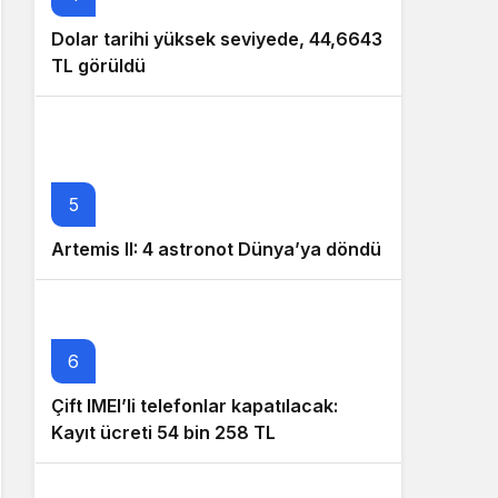
Dolar tarihi yüksek seviyede, 44,6643
TL görüldü
5
Artemis II: 4 astronot Dünya’ya döndü
6
Çift IMEI’li telefonlar kapatılacak:
Kayıt ücreti 54 bin 258 TL