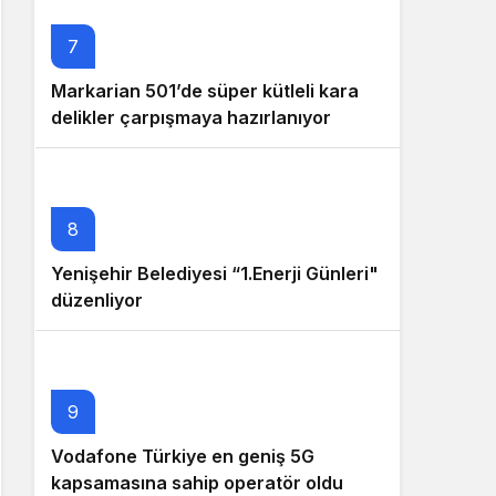
7
Markarian 501’de süper kütleli kara
delikler çarpışmaya hazırlanıyor
8
Yenişehir Belediyesi “1.Enerji Günleri"
düzenliyor
9
Vodafone Türkiye en geniş 5G
kapsamasına sahip operatör oldu