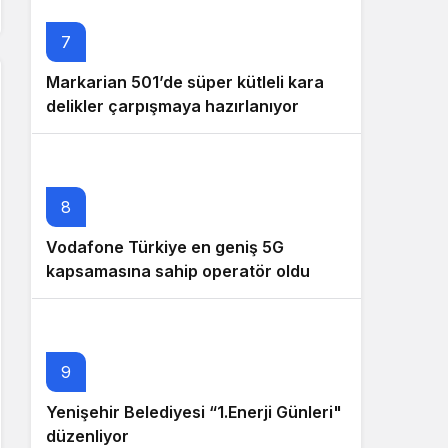
7
Markarian 501’de süper kütleli kara
delikler çarpışmaya hazırlanıyor
8
Vodafone Türkiye en geniş 5G
kapsamasına sahip operatör oldu
9
Yenişehir Belediyesi “1.Enerji Günleri"
düzenliyor