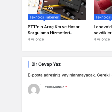
Teknoloji Haberleri
Teknoloji 
PTT’nin Araç Km ve Hasar
Lenovo’da
Sorgulama Hizmetleri
sevdikler
Mağduriyetlerin Önüne
teknoloji
4 yıl önce
4 yıl önce
Geçiyor
Lenovo T
Bir Cevap Yaz
E-posta adresiniz yayınlanmayacak.
Gerekli
YORUMUNUZ
*