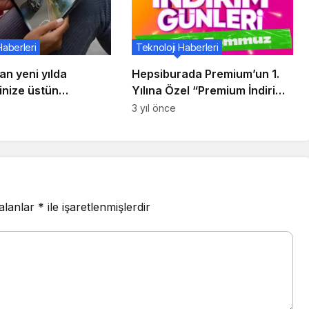
Haberleri
Teknoloji Haberleri
n yeni yılda
Hepsiburada Premium’un 1.
inize üstün
Yılına Özel “Premium İndirim
yi armağan edin
Günleri” Başladı
3 yıl önce
ab P11
 alanlar
*
ile işaretlenmişlerdir