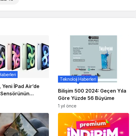
Haberleri
Teknoloji Haberleri
 Yeni İPad Air’de
Bilişim 500 2024: Geçen Yıla
 Sensörünün
Göre Yüzde 56 Büyüme
aki Mühendisliği
1 yıl önce