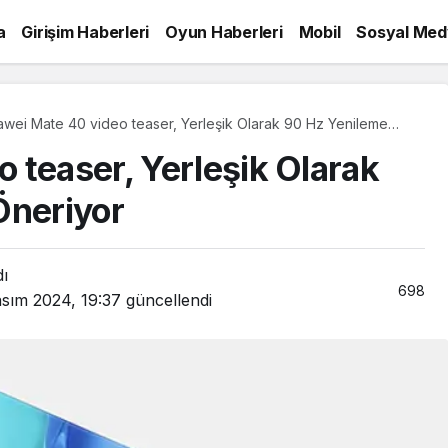
a
Girişim Haberleri
Oyun Haberleri
Mobil
Sosyal Med
wei Mate 40 video teaser, Yerleşik Olarak 90 Hz Yenileme
ı Öneriyor
 teaser, Yerleşik Olarak
Öneriyor
dı
698
asım 2024, 19:37
güncellendi