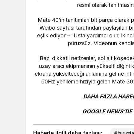
resmi olarak tanıtması
Mate 40’ın tanıtımları bit parça olarak p
Weibo sayfası tarafından paylaşılan bi
eşlik ediyor – “Usta yardımcı olur, ikin
pürüzsüz. Videonun kendisi
Bazı dikkatli netizenler, sol alt köşe
uzay aracı ekipmanının yükseltildiğini 
ekrana yükselteceği anlamına gelme ihtima
60Hz yenileme hızıyla gelen Mate 30’a
DAHA FAZLA HABER
GOOGLE NEWS’DE B
Haberle ilgili daha fazlası:
# huawei 