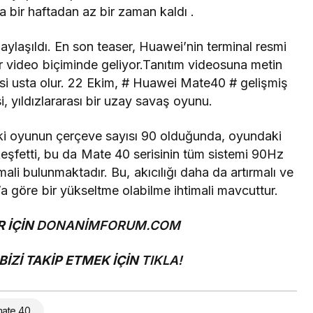
na bir haftadan az bir zaman kaldı
.
aylaşıldı
. En son teaser, Huawei’nin terminal resmi
r video biçiminde geliyor.
Tanıtım videosuna metin
cisi usta olur. 22 Ekim, # Huawei Mate40 # gelişmiş
, yıldızlararası bir uzay savaş oyunu.
deki oyunun çerçeve sayısı 90 olduğunda, oyundaki
keşfetti, bu da Mate 40 serisinin tüm sistemi 90Hz
li bulunmaktadır. Bu, akıcılığı daha da artırmalı ve
 göre bir yükseltme olabilme ihtimali mavcuttur.
 İÇİN
DONANİMFORUM.COM
İZİ TAKİP ETMEK İÇİN
TIKLA!
mate 40