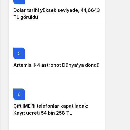
Dolar tarihi yüksek seviyede, 44,6643
TL görüldü
5
Artemis II: 4 astronot Dünya’ya döndü
6
Çift IMEI’li telefonlar kapatılacak:
Kayıt ücreti 54 bin 258 TL