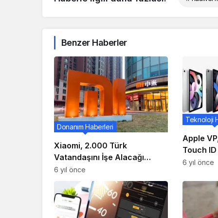
Benzer Haberler
Teknoloji 
Donanım Haberleri
Apple VP,
Xiaomi, 2.000 Türk
Touch ID
Vatandaşını İşe Alacağı
Arkasınd
6 yıl önce
Haberini Duyurdu!
6 yıl önce
Açıklıyor