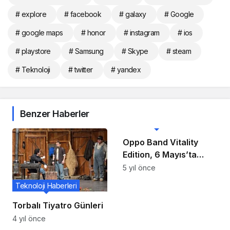
# explore
# facebook
# galaxy
# Google
# google maps
# honor
# instagram
# ios
# playstore
# Samsung
# Skype
# steam
# Teknoloji
# twitter
# yandex
Benzer Haberler
Teknoloji Haberleri
Oppo Band Vitality
Edition, 6 Mayıs’ta
Piyasaya Sürülecek
5 yıl önce
Teknoloji Haberleri
Torbalı Tiyatro Günleri
4 yıl önce