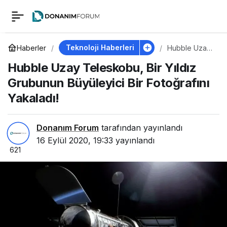
Hubble Uzay
0
Teleskobu, Bir Yıldız
Teknoloji Haberleri
Haberler
Hubble Uzay
Teleskobu,
Hubble Uzay Teleskobu, Bir Yıldız
Bir Yıldız
Grubunun Büyüleyici
Grubunun
Grubunun Büyüleyici Bir Fotoğrafını
Büyüleyici Bir
Fotoğrafını
Yakaladı!
Bir Fotoğrafını
Yakaladı!
Yakaladı!
Donanım Forum
tarafından yayınlandı
16 Eylül 2020, 19:33
yayınlandı
621