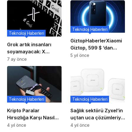
Teknoloji Haberleri
Teknoloji Haberleri
GiztopHaberlerXiaomi
Grok artık insanları
Giztop, 599 $ ‘dan
soyamayacak: X
başlayan Xiaomi Mi 10S
5 yıl önce
görüntü kısıtlaması
7 ay önce
için Ön Sipariş Almaya
Başladı.
Teknoloji Haberleri
Teknoloji Haberleri
Kripto Paralar
Sağlık sektörü Zyxel’in
Hırsızlığa Karşı Nasıl
uçtan uca çözümleriyle
Korunur
dijitalleşiyor
4 yıl önce
4 yıl önce