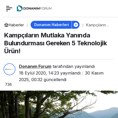
Kampçıların Mutlaka
0
Yanında
Donanım Haberleri
Haberler
Kampçıların
Mutlaka
Kampçıların Mutlaka Yanında
Yanında
Bulundurması
Bulundurması
Bulundurması Gereken 5 Teknolojik
Gereken 5
Teknolojik
Ürün!
Gereken 5 Teknolojik
Ürün!
Ürün!
Donanım Forum
tarafından yayınlandı
18 Eylül 2020, 14:23
yayınlandı
30 Kasım
2025, 00:32
güncellendi
736