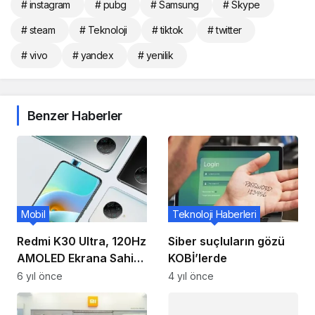
# instagram
# pubg
# Samsung
# Skype
# steam
# Teknoloji
# tiktok
# twitter
# vivo
# yandex
# yenilik
Benzer Haberler
Mobil
Teknoloji Haberleri
Redmi K30 Ultra, 120Hz
Siber suçluların gözü
AMOLED Ekrana Sahip
KOBİ’lerde
Olacak!
6 yıl önce
4 yıl önce