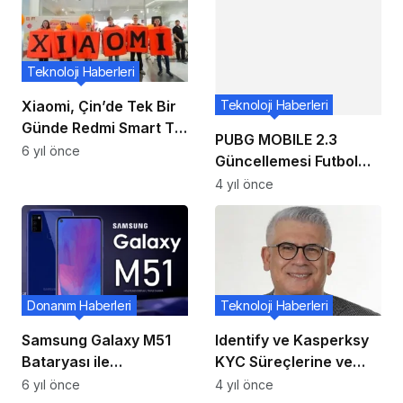
Teknoloji Haberleri
Teknoloji Haberleri
Xiaomi, Çin’de Tek Bir
Günde Redmi Smart TV
PUBG MOBILE 2.3
Max 98’den 1.660 Adet
6 yıl önce
Güncellemesi Futbol
Sattı!
Temalı Eşyalar,
4 yıl önce
Etkinlikler, Yenilenmiş
Oyun Modu, Global
Chicken Cup ve Messi
ile Futbola
Doyacağımız Yenilikler
Donanım Haberleri
Teknoloji Haberleri
ile Geliyor
Samsung Galaxy M51
Identify ve Kasperksy
Bataryası ile
KYC Süreçlerine ve
Şaşırtacak!
Kimlik Avı Saldırılarına
6 yıl önce
4 yıl önce