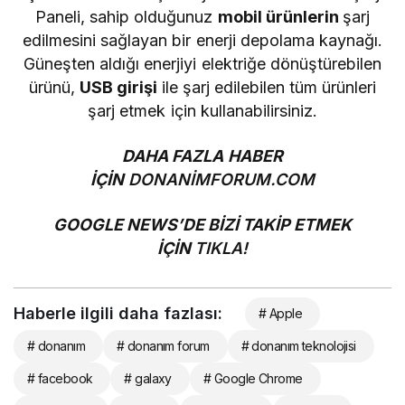
Paneli, sahip olduğunuz
mobil ürünlerin
şarj
edilmesini sağlayan bir enerji depolama kaynağı.
Güneşten aldığı enerjiyi elektriğe dönüştürebilen
ürünü,
USB girişi
ile şarj edilebilen tüm ürünleri
şarj etmek için kullanabilirsiniz.
DAHA FAZLA HABER
İÇİN
DONANİMFORUM.COM
GOOGLE NEWS’DE BİZİ TAKİP ETMEK
İÇİN
TIKLA!
Haberle ilgili daha fazlası:
# Apple
# donanım
# donanım forum
# donanım teknolojisi
# facebook
# galaxy
# Google Chrome