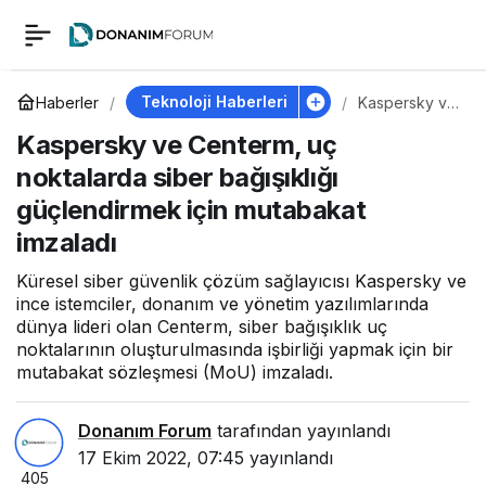
Kaspersky ve
0
Centerm, uç
Teknoloji Haberleri
Haberler
Kaspersky ve
Centerm, uç
Kaspersky ve Centerm, uç
noktalarda
noktalarda siber
siber
noktalarda siber bağışıklığı
bağışıklığı
güçlendirmek
güçlendirmek için mutabakat
bağışıklığı
için
mutabakat
imzaladı
imzaladı
güçlendirmek için
Küresel siber güvenlik çözüm sağlayıcısı Kaspersky ve
ince istemciler, donanım ve yönetim yazılımlarında
dünya lideri olan Centerm, siber bağışıklık uç
mutabakat imzaladı
noktalarının oluşturulmasında işbirliği yapmak için bir
mutabakat sözleşmesi (MoU) imzaladı.
Donanım Forum
tarafından yayınlandı
17 Ekim 2022, 07:45
yayınlandı
405