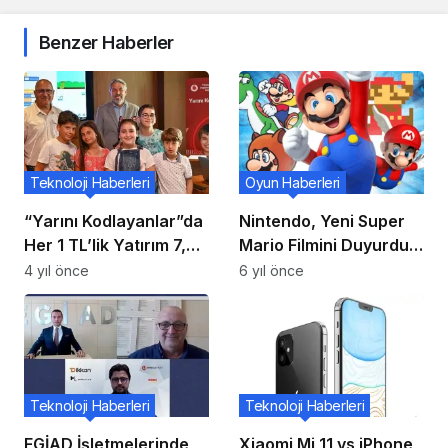
Benzer Haberler
Teknoloji Haberleri
Oyun Haberleri
“Yarını Kodlayanlar”da
Nintendo, Yeni Super
Her 1 TL’lik Yatırım 7,7
Mario Filmini Duyurdu:
TL’lik Sosyal Getiri
2022’de Vizyona
4 yıl önce
6 yıl önce
Sağladı
Girecek!
Teknoloji Haberleri
Teknoloji Haberleri
EGİAD İşletmelerinde
Xiaomi Mi 11 vs iPhone