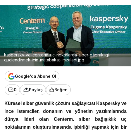
kaspersky-ve-centerm-uc-noktalarda-siber-bagisikligi-
guclendirmek-icin-mutabakat-imzaladi.jpg
Google'da Abone Ol
0
Paylaş
Beğen
Küresel siber güvenlik çözüm sağlayıcısı Kaspersky ve
ince istemciler, donanım ve yönetim yazılımlarında
dünya lideri olan Centerm, siber bağışıklık uç
noktalarının oluşturulmasında işbirliği yapmak için bir