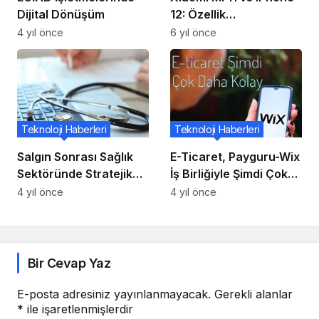
Dijital Dönüşüm
12: Özellik
Karşılaştırması
4 yıl önce
6 yıl önce
Teknoloji Haberleri
Teknoloji Haberleri
Salgın Sonrası Sağlık
E-Ticaret, Payguru-Wix
Sektöründe Stratejik
İş Birliğiyle Şimdi Çok
Pazarlama Ön Plana
Daha Kolay
4 yıl önce
4 yıl önce
Çıkıyor
Bir Cevap Yaz
E-posta adresiniz yayınlanmayacak.
Gerekli alanlar
*
ile işaretlenmişlerdir