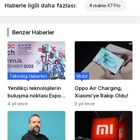
Haberle ilgili daha fazlası:
# realme X7 Pro
Benzer Haberler
Teknoloji Haberleri
Mobil
Yenilikçi teknolojilerin
Oppo Air Charging,
buluşma noktası Expo
Xiaomi’ye Rakip Oldu!
Tech
4 yıl önce
5 yıl önce