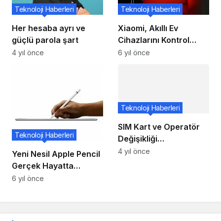
Teknoloji Haberleri
Teknoloji Haberleri
Her hesaba ayrı ve
Xiaomi, Akıllı Ev
güçlü parola şart
Cihazlarını Kontrol
Etmek İçin Ultra Geniş
4 yıl önce
6 yıl önce
Bant Teknolojisini
Gösteriyor
Teknoloji Haberleri
SIM Kart ve Operatör
Teknoloji Haberleri
Değişikliği
Dolandırıcılığının
4 yıl önce
Yeni Nesil Apple Pencil
Çözümü Türk
Gerçek Hayatta
Mühendislerden
Renkleri Algılayabiliyor,
6 yıl önce
İşte Yeni Patent
Önerdi!!