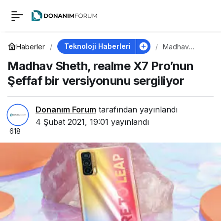
Madhav Sheth,
0
realme X7 Pro’nun
Teknoloji Haberleri
Haberler
Madhav
Sheth, realme
Madhav Sheth, realme X7 Pro’nun
X7 Pro’nun
Şeffaf bir
Şeffaf bir
Şeffaf bir versiyonunu sergiliyor
versiyonunu
sergiliyor
versiyonunu
Donanım Forum
tarafından yayınlandı
sergiliyor
4 Şubat 2021, 19:01
yayınlandı
618