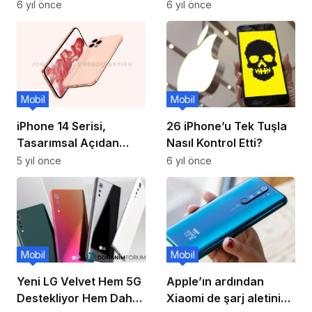
Bir Özellik Geldi
6 yıl önce
6 yıl önce
Mobil
Mobil
iPhone 14 Serisi,
26 iPhone’u Tek Tuşla
Tasarımsal Açıdan
Nasıl Kontrol Etti?
Baştan Yaratılacak,
5 yıl önce
6 yıl önce
Çentiğe Elveda!
Mobil
Mobil
Yeni LG Velvet Hem 5G
Apple’ın ardından
Destekliyor Hem Daha
Xiaomi de şarj aletini