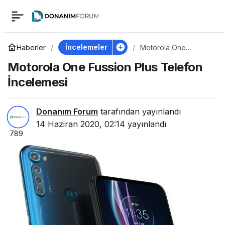
Motorola One Fussion
0
Plus Telefon
İncelemeler
Haberler
Motorola One
Fussion Plus Telefon
Motorola One Fussion Plus Telefon
İncelemesi
İncelemesi
İncelemesi
Donanım Forum
tarafından yayınlandı
14 Haziran 2020, 02:14
yayınlandı
789