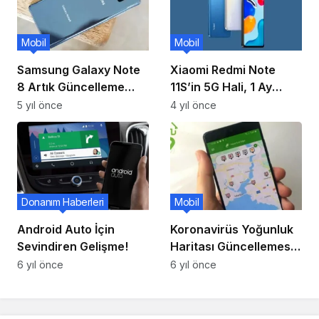
Mobil
Mobil
Samsung Galaxy Note
Xiaomi Redmi Note
8 Artık Güncelleme
11S’in 5G Hali, 1 Ay
Kabul Etmeyecek!
İçinde Geliyor
5 yıl önce
4 yıl önce
Donanım Haberleri
Mobil
Android Auto İçin
Koronavirüs Yoğunluk
Sevindiren Gelişme!
Haritası Güncellemesi
Yayınlandı
6 yıl önce
6 yıl önce