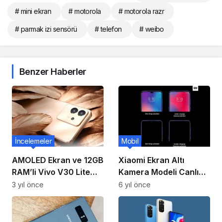
# mini ekran
# motorola
# motorola razr
# parmak izi sensörü
# telefon
# weibo
Benzer Haberler
İncelemeler
Mobil
AMOLED Ekran ve 12GB
Xiaomi Ekran Altı
RAM’li Vivo V30 Lite
Kamera Modeli Canlı
Tanıtımı
Görüntülendi!
3 yıl önce
6 yıl önce