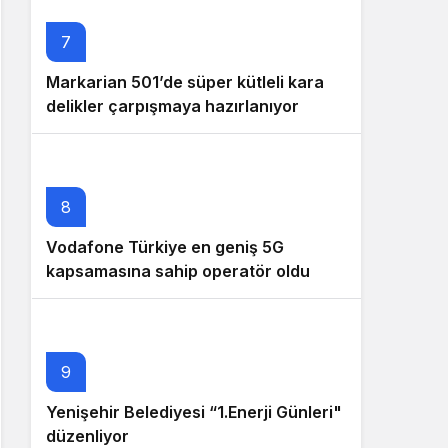
7
Markarian 501’de süper kütleli kara
delikler çarpışmaya hazırlanıyor
8
Vodafone Türkiye en geniş 5G
kapsamasına sahip operatör oldu
9
Yenişehir Belediyesi “1.Enerji Günleri"
düzenliyor