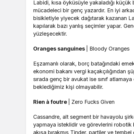
Labidi, kısa öyküsüyle yakaladığı küçük 
mücadeleci bir genç yazardır. En iyi arka
bisikletiyle yiyecek dağıtarak kazanan Labi
kapılarak bazı yanlış seçimler yapar. Gen
yüzleşecektir.
Oranges sanguines
| Bloody Oranges
Eşzamanlı olarak, borç batağındaki emekli
ekonomi bakanı vergi kaçakçılığından şüph
sırada genç bir avukat ise sınıf atlamay
beklediğimiz kişi olmayabilir.
Rien à foutre
| Zero Fucks Given
Cassandre, alt segment bir havayolu şirk
yapmaya isteklidir ve görevlerini robotik bi
akışa bırakmış Tinder, partiler ve tembe