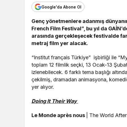
Google'da Abone Ol
Genç yönetmenlere adanmış dünyanın il
French Film Festival”, bu yıl da GAİN’d
arasında gerçekleşecek festivalde far
metraj film yer alacak.
“Institut français Türkiye” işbirliği ile 
toplam 12 filmlik seçki, 13 Ocak-13 Şub
izlenebilecek. 6 farklı tema başlığı altın
çekilmiş, dramadan animasyona, komediden
yer alıyor.
Doing It Their Way
Le Monde après nous
| The World Afte