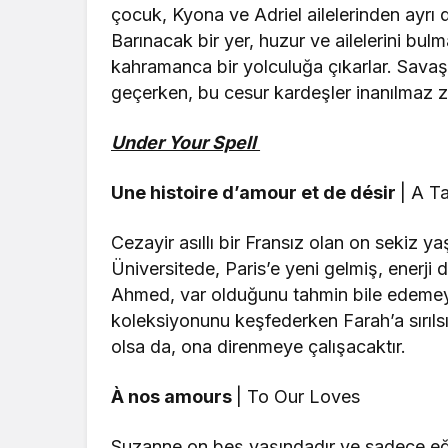
çocuk, Kyona ve Adriel ailelerinden ayrı d
Barınacak bir yer, huzur ve ailelerini bu
kahramanca bir yolculuğa çıkarlar. Savaşl
geçerken, bu cesur kardeşler inanılmaz zo
Under Your Spell
Une histoire d’amour et de désir
| A T
Cezayir asıllı bir Fransız olan on sekiz 
Üniversitede, Paris’e yeni gelmiş, enerji d
Ahmed, var olduğunu tahmin bile edemeye
koleksiyonunu keşfederken Farah’a sırıl
olsa da, ona direnmeye çalışacaktır.
À nos amours
| To Our Loves
Suzanne on beş yaşındadır ve sadece eğle