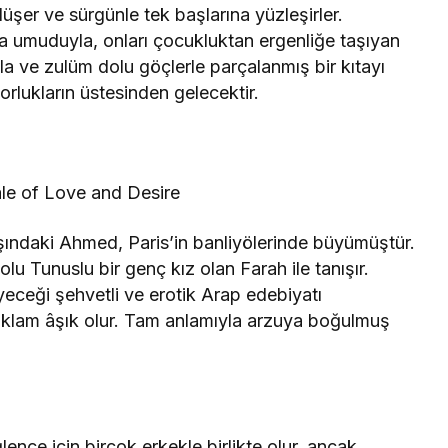
üşer ve sürgünle tek başlarına yüzleşirler.
lma umuduyla, onları çocukluktan ergenliğe taşıyan
a ve zulüm dolu göçlerle parçalanmış bir kıtayı
rlukların üstesinden gelecektir.
ale of Love and Desire
yaşındaki Ahmed, Paris’in banliyölerinde büyümüştür.
olu Tunuslu bir genç kız olan Farah ile tanışır.
ceği şehvetli ve erotik Arap edebiyatı
sıklam âşık olur. Tam anlamıyla arzuya boğulmuş
nce için birçok erkekle birlikte olur, ancak