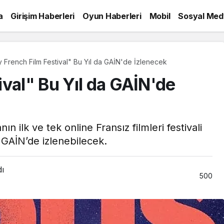
a
Girişim Haberleri
Oyun Haberleri
Mobil
Sosyal Med
 French Film Festival" Bu Yıl da GAİN'de İzlenecek
val" Bu Yıl da GAİN'de
ilk ve tek online Fransız filmleri festivali
 GAİN’de izlenebilecek.
dı
500