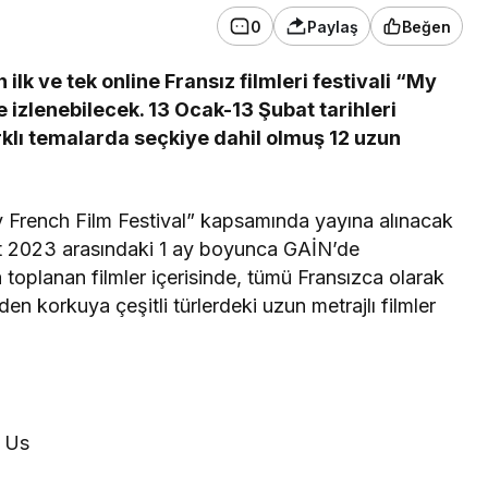
0
Paylaş
Beğen
k ve tek online Fransız filmleri festivali “My
e izlenebilecek. 13 Ocak-13 Şubat tarihleri
klı temalarda seçkiye dahil olmuş 12 uzun
“My French Film Festival” kapsamında yayına alınacak
at 2023 arasındaki 1 ay boyunca GAİN’de
da toplanan filmler içerisinde, tümü Fransızca olarak
 korkuya çeşitli türlerdeki uzun metrajlı filmler
r Us