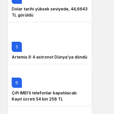
Dolar tarihi yüksek seviyede, 44,6643
TL görüldü
5
Artemis II: 4 astronot Dünya’ya döndü
6
Çift IMEI’li telefonlar kapatılacak:
Kayıt ücreti 54 bin 258 TL