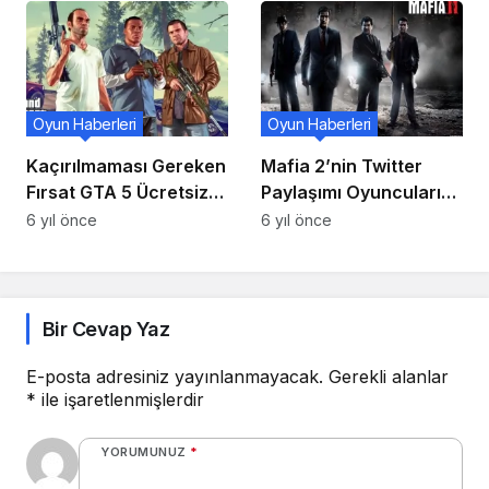
Steam’de!
Oyun Haberleri
Oyun Haberleri
Kaçırılmaması Gereken
Mafia 2’nin Twitter
Fırsat GTA 5 Ücretsiz
Paylaşımı Oyuncuları
Oldu
Heyecanlandırdı
6 yıl önce
6 yıl önce
Bir Cevap Yaz
E-posta adresiniz yayınlanmayacak.
Gerekli alanlar
*
ile işaretlenmişlerdir
YORUMUNUZ
*