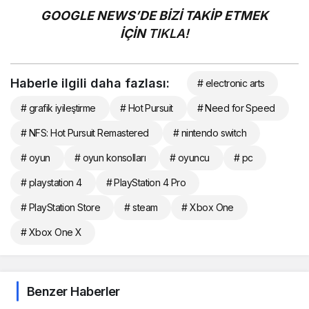
GOOGLE NEWS’DE BİZİ TAKİP ETMEK
İÇİN
TIKLA!
Haberle ilgili daha fazlası:
# electronic arts
# grafik iyileştirme
# Hot Pursuit
# Need for Speed
# NFS: Hot Pursuit Remastered
# nintendo switch
# oyun
# oyun konsolları
# oyuncu
# pc
# playstation 4
# PlayStation 4 Pro
# PlayStation Store
# steam
# Xbox One
# Xbox One X
Benzer Haberler