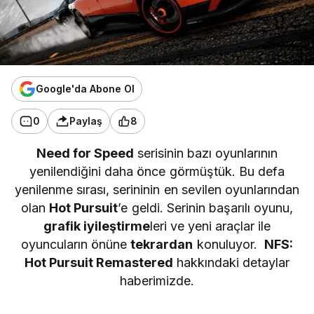
Google'da Abone Ol
0
Paylaş
8
Need for Speed
serisinin bazı oyunlarının
yenilendiğini daha önce görmüştük. Bu defa
yenilenme sırası, serininin en sevilen oyunlarından
olan
Hot Pursuit
’e geldi. Serinin başarılı oyunu,
grafik iyileştirme
leri ve yeni araçlar ile
oyuncuların önüne
tekrardan
konuluyor.
NFS:
Hot Pursuit Remastered
hakkındaki detaylar
haberimizde.