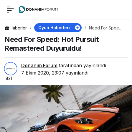
Need For Speed: Hot
0
Pursuit Remastered
Oyun Haberleri
Haberler
Need For Speed:
Hot Pursuit
Need For Speed: Hot Pursuit
Remastered
Duyuruldu!
Duyuruldu!
Remastered Duyuruldu!
Donanım Forum
tarafından yayınlandı
7 Ekim 2020, 23:07
yayınlandı
821