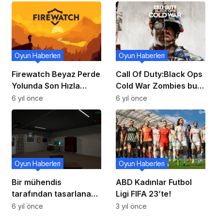
Oyun Haberleri
Oyun Haberleri
Firewatch Beyaz Perde
Call Of Duty:Black Ops
Yolunda Son Hızla
Cold War Zombies bu
İlerliyor!
hafta tanıtılacak!
6 yıl önce
6 yıl önce
Oyun Haberleri
Oyun Haberleri
Bir mühendis
ABD Kadınlar Futbol
tarafından tasarlanan
Ligi FIFA 23’te!
Villa’s Blinds yakında
6 yıl önce
3 yıl önce