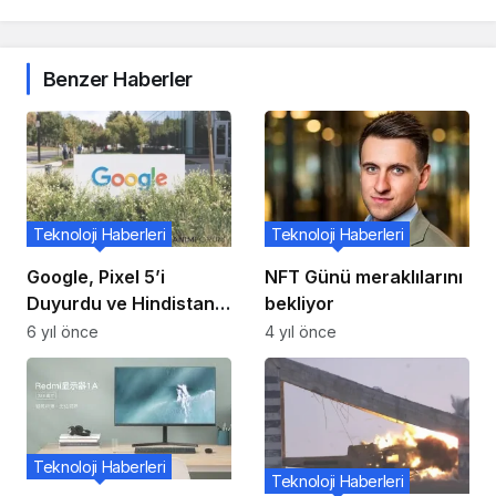
Benzer Haberler
Teknoloji Haberleri
Teknoloji Haberleri
Google, Pixel 5’i
NFT Günü meraklılarını
Duyurdu ve Hindistan’a
bekliyor
Gelmiyor
6 yıl önce
4 yıl önce
Teknoloji Haberleri
Teknoloji Haberleri