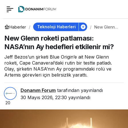
New Glenn roketi
0
patlaması: NASA’nın
Teknoloji Haberleri
Haberler
New Glenn
roketi
New Glenn roketi patlaması:
patlaması:
Ay hedefleri etkilenir
NASA’nın Ay
NASA’nın Ay hedefleri etkilenir mi?
hedefleri
etkilenir mi?
mi?
Jeff Bezos’un şirketi Blue Origin’e ait New Glenn
roketi, Cape Canaveral’daki rutin bir testte patladı.
Olay, şirketin NASA’nın Ay programındaki rolü ve
Artemis görevleri için belirsizlik yarattı.
Donanım Forum
tarafından yayınlandı
30 Mayıs 2026, 22:30
yayınlandı
20