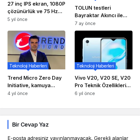
27 inç IPS ekran, 1080P
TOLUN testleri
çözünürlük ve 75 Hz
Bayraktar Akıncı ile
yenileme hızına sahip
5 yıl önce
başarıyla geçti
7 ay önce
Redmi monitör
piyasaya sürüldü
Teknoloji Haberleri
Teknoloji Haberleri
Trend Micro Zero Day
Vivo V20, V20 SE, V20
Initiative, kamuya
Pro Teknik Özellikleri
yönelik siber güvenlik
21 Eylül Lansmanı
4 yıl önce
6 yıl önce
açığı açıklamalarında
Öncesinde Sızdırıldı
liderliğini güçlendiriyor
Bir Cevap Yaz
E-posta adresiniz yayınlanmayacak.
Gerekli alanlar