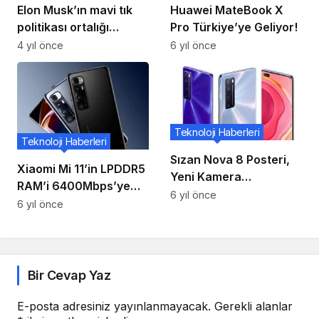
Elon Musk’ın mavi tık
Huawei MateBook X
politikası ortalığı
Pro Türkiye’ye Geliyor!
karıştırdı
4 yıl önce
6 yıl önce
Teknoloji Haberleri
Teknoloji Haberleri
Sızan Nova 8 Posteri,
Xiaomi Mi 11’in LPDDR5
Yeni Kamera
RAM’i 6400Mbps’ye
Tasarımına İyi Bir Bakış
6 yıl önce
kadar bellek hızlarına
6 yıl önce
Sağlıyor
ulaşabilir
Bir Cevap Yaz
E-posta adresiniz yayınlanmayacak.
Gerekli alanlar