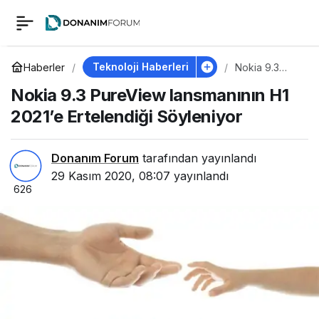
Nokia 9.3 PureView
0
lansmanının H1
Teknoloji Haberleri
Haberler
Nokia 9.3
PureView
Nokia 9.3 PureView lansmanının H1
lansmanının
2021’e Ertelendiği
H1 2021’e
2021’e Ertelendiği Söyleniyor
Ertelendiği
Söyleniyor
Söyleniyor
Donanım Forum
tarafından yayınlandı
29 Kasım 2020, 08:07
yayınlandı
626