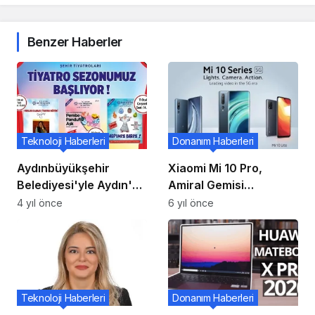
Benzer Haberler
Teknoloji Haberleri
Donanım Haberleri
Aydınbüyükşehir
Xiaomi Mi 10 Pro,
Belediyesi'yle Aydın'da
Amiral Gemisi
Tiyatro Zamanı
Cihazlarla Yarışamadı!
4 yıl önce
6 yıl önce
Teknoloji Haberleri
Donanım Haberleri